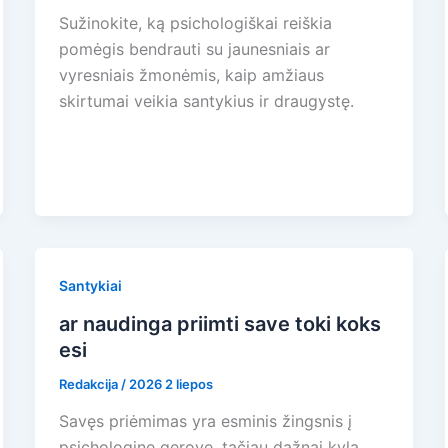
Sužinokite, ką psichologiškai reiškia
pomėgis bendrauti su jaunesniais ar
vyresniais žmonėmis, kaip amžiaus
skirtumai veikia santykius ir draugystę.
Santykiai
ar naudinga priimti save toki koks
esi
Redakcija
/
2026 2 liepos
Savęs priėmimas yra esminis žingsnis į
psichologinę gerovę, tačiau dažnai kyla