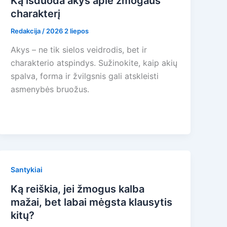
Ką išduoda akys apie žmogaus
charakterį
Redakcija
/
2026 2 liepos
Akys – ne tik sielos veidrodis, bet ir
charakterio atspindys. Sužinokite, kaip akių
spalva, forma ir žvilgsnis gali atskleisti
asmenybės bruožus.
Santykiai
Ką reiškia, jei žmogus kalba
mažai, bet labai mėgsta klausytis
kitų?