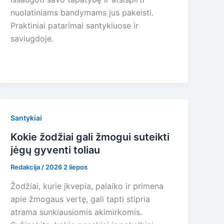
nuolatiniams bandymams jus pakeisti.
Praktiniai patarimai santykiuose ir
saviugdoje.
Santykiai
Kokie žodžiai gali žmogui suteikti
jėgų gyventi toliau
Redakcija
/
2026 2 liepos
Žodžiai, kurie įkvepia, palaiko ir primena
apie žmogaus vertę, gali tapti stipria
atrama sunkiausiomis akimirkomis.