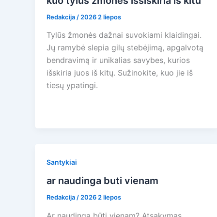
kuo tylus zmones issiskiria is kitu
Redakcija
/
2026 2 liepos
Tylūs žmonės dažnai suvokiami klaidingai.
Jų ramybė slepia gilų stebėjimą, apgalvotą
bendravimą ir unikalias savybes, kurios
išskiria juos iš kitų. Sužinokite, kuo jie iš
tiesų ypatingi.
Santykiai
ar naudinga buti vienam
Redakcija
/
2026 2 liepos
Ar naudinga būti vienam? Atsakymas