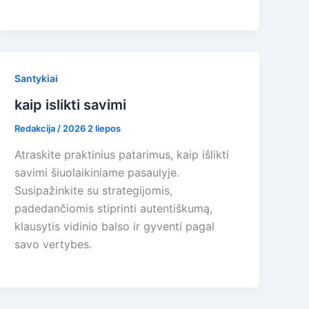
Santykiai
kaip islikti savimi
Redakcija
/
2026 2 liepos
Atraskite praktinius patarimus, kaip išlikti
savimi šiuolaikiniame pasaulyje.
Susipažinkite su strategijomis,
padedančiomis stiprinti autentiškumą,
klausytis vidinio balso ir gyventi pagal
savo vertybes.