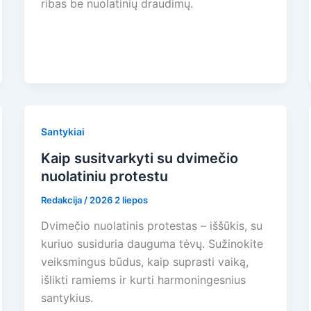
ribas be nuolatinių draudimų.
Santykiai
Kaip susitvarkyti su dvimečio
nuolatiniu protestu
Redakcija
/
2026 2 liepos
Dvimečio nuolatinis protestas – iššūkis, su
kuriuo susiduria dauguma tėvų. Sužinokite
veiksmingus būdus, kaip suprasti vaiką,
išlikti ramiems ir kurti harmoningesnius
santykius.