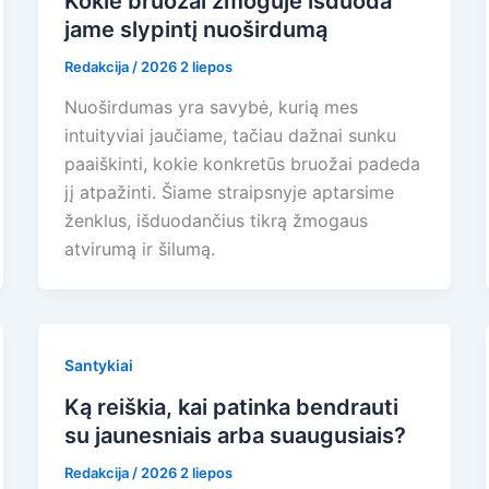
Kokie bruožai žmoguje išduoda
jame slypintį nuoširdumą
Redakcija
/
2026 2 liepos
Nuoširdumas yra savybė, kurią mes
intuityviai jaučiame, tačiau dažnai sunku
paaiškinti, kokie konkretūs bruožai padeda
jį atpažinti. Šiame straipsnyje aptarsime
ženklus, išduodančius tikrą žmogaus
atvirumą ir šilumą.
Santykiai
Ką reiškia, kai patinka bendrauti
su jaunesniais arba suaugusiais?
Redakcija
/
2026 2 liepos