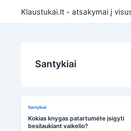
Pereiti
Klaustukai.lt - atsakymai į vis
prie
turinio
Santykiai
Santykiai
Kokias knygas patartumėte įsigyti
besilaukiant vaikelio?