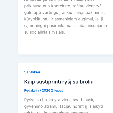
priklauso nuo konteksto, tačiau vienatvė
gali tapti vertingu įrankiu savęs pažinimui,
kūrybiškumui ir asmeniniam augimui, jei ji
sąmoningai pasirenkama ir subalansuojama
su socialiniais ryšiais.
Santykiai
Kaip sustiprinti ryšį su broliu
Redakcija
/
2026 2 liepos
Ryšys su broliu yra viena svarbiausių
gyvenimo atramų, tačiau norint jį išlaikyti
tvirtą, reikia sąmoningų pastangų.