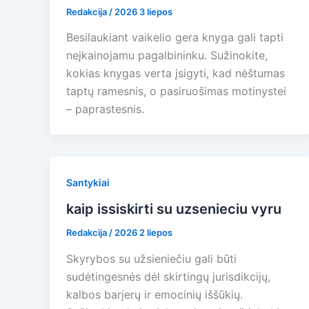
Redakcija
/
2026 3 liepos
Besilaukiant vaikelio gera knyga gali tapti
neįkainojamu pagalbininku. Sužinokite,
kokias knygas verta įsigyti, kad nėštumas
taptų ramesnis, o pasiruošimas motinystei
– paprastesnis.
Santykiai
kaip issiskirti su uzsenieciu vyru
Redakcija
/
2026 2 liepos
Skyrybos su užsieniečiu gali būti
sudėtingesnės dėl skirtingų jurisdikcijų,
kalbos barjerų ir emocinių iššūkių.