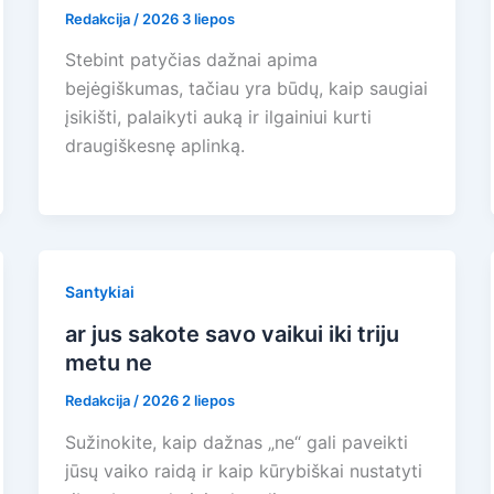
Redakcija
/
2026 3 liepos
Stebint patyčias dažnai apima
bejėgiškumas, tačiau yra būdų, kaip saugiai
įsikišti, palaikyti auką ir ilgainiui kurti
draugiškesnę aplinką.
Santykiai
ar jus sakote savo vaikui iki triju
metu ne
Redakcija
/
2026 2 liepos
Sužinokite, kaip dažnas „ne“ gali paveikti
jūsų vaiko raidą ir kaip kūrybiškai nustatyti