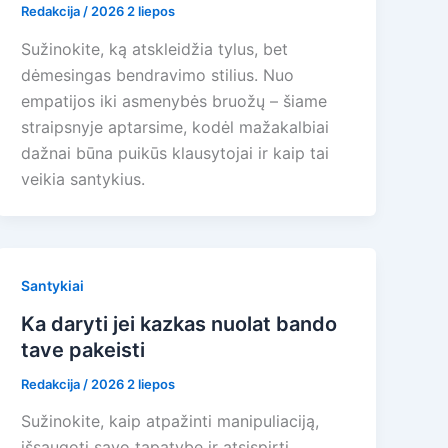
Redakcija
/
2026 2 liepos
Sužinokite, ką atskleidžia tylus, bet
dėmesingas bendravimo stilius. Nuo
empatijos iki asmenybės bruožų – šiame
straipsnyje aptarsime, kodėl mažakalbiai
dažnai būna puikūs klausytojai ir kaip tai
veikia santykius.
Santykiai
Ka daryti jei kazkas nuolat bando
tave pakeisti
Redakcija
/
2026 2 liepos
Sužinokite, kaip atpažinti manipuliaciją,
išsaugoti savo tapatybę ir atsispirti