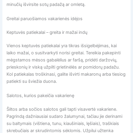
minučių išvirsite sotų padažą ar omletą.
Greitai paruošiamos vakarienės idėjos
Keptuvės patiekalai – greita ir mažai indų
Vienos keptuvės patiekalai yra tikras išsigelbėjimas, kai
laiko mažai, o susitvarkyti norisi greitai. Tereikia pakepinti
mėgstamos mėsos gabalėlius ar faršą, pridėti daržovių,
prieskonių ir viską užpilti grietinėlės ar pomidorų padažu.
Kol patiekalas troškinasi, galite išvirti makaronų arba tiesiog
patiekti su šviežia duona.
Salotos, kurios pakeičia vakarienę
Šiltos arba sočios salotos gali tapti visavertė vakariene.
Pagrindą dažniausiai sudaro žalumynai, tačiau jie derinami
su baltymais (vištiena, tunu, kiaušiniais, lęšiais), traškiais
skrebučiais ar skrudintomis sėklomis. Užpilui užtenka