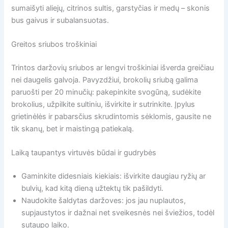
sumaišyti aliejų, citrinos sultis, garstyčias ir medų – skonis
bus gaivus ir subalansuotas.
Greitos sriubos troškiniai
Trintos daržovių sriubos ar lengvi troškiniai išverda greičiau
nei daugelis galvoja. Pavyzdžiui, brokolių sriubą galima
paruošti per 20 minučių: pakepinkite svogūną, sudėkite
brokolius, užpilkite sultiniu, išvirkite ir sutrinkite. Įpylus
grietinėlės ir pabarsčius skrudintomis sėklomis, gausite ne
tik skanų, bet ir maistingą patiekalą.
Laiką taupantys virtuvės būdai ir gudrybės
Gaminkite didesniais kiekiais: išvirkite daugiau ryžių ar
bulvių, kad kitą dieną užtektų tik pašildyti.
Naudokite šaldytas daržoves: jos jau nuplautos,
supjaustytos ir dažnai net sveikesnės nei šviežios, todėl
sutaupo laiko.