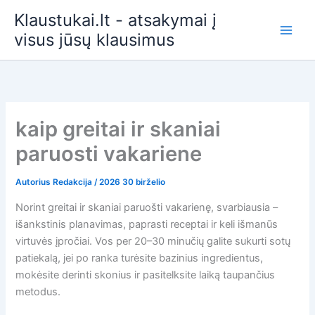
Pereiti
Klaustukai.lt - atsakymai į
prie
visus jūsų klausimus
turinio
kaip greitai ir skaniai
paruosti vakariene
Autorius
Redakcija
/
2026 30 birželio
Norint greitai ir skaniai paruošti vakarienę, svarbiausia –
išankstinis planavimas, paprasti receptai ir keli išmanūs
virtuvės įpročiai. Vos per 20–30 minučių galite sukurti sotų
patiekalą, jei po ranka turėsite bazinius ingredientus,
mokėsite derinti skonius ir pasitelksite laiką taupančius
metodus.