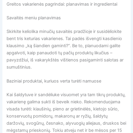
Greitos vakarienės pagrindai: planavimas ir ingredientai
Savaitės meniu planavimas
Skirkite keliolika minučių savaitės pradžioje ir susidėliokite
bent tris keturias vakarienes. Tai padės išvengti kasdienio
klausimo „ką šiandien gaminti?“. Be to, planuodami galite
apgalvoti, kaip panaudoti tų pačių produktų likučius –
pavyzdžiui, iš vakarykštės vištienos pasigaminti salotas ar
sumuštinius.
Baziniai produktai, kuriuos verta turėti namuose
Kai šaldytuve ir sandėliuke visuomet yra tam tikrų produktų,
vakarienę galima sukti iš beveik nieko. Rekomenduojama
visada turėti: kiaušinių, pieno ar grietinėlės, kietojo sūrio,
konservuotų pomidorų, makaronų ar ryžių, šaldytų
daržovių, svogūnų, česnako, alyvuogių aliejaus, druskos bei
mėgstamų prieskonių. Tokiu atveju net ir be mėsos per 15