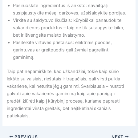
Pasiruoškite ingredientus iš anksto: savaitgalį
susipjaustykite mėsą, daržoves, užsišaldykite porcijas.
Virkite su šaldytuvo likučiais: kūrybiškai panaudokite
vakar dienos produktus – taip ne tik sutaupysite laiko,
bet ir išvengsite maisto švaistymo.
Pasitelkite virtuvės prietaisus: elektrinis puodas,
garintuvas ar greitpuodis gali žymiai pagreitinti
gaminimą.
Taip pat nepamirškite, kad užkandžiai, tokie kaip sūrio
lėkštė su vaisiais, riešutais ir trapučiais, gali virsti puikia
vakariene, kai neturite jėgų gaminti. Svarbiausia – nustoti
galvoti apie vakarienės gaminimą kaip apie pareigą ir
pradėti žiūrėti kaip į kūrybinį procesą, kuriame paprasti
ingredientai virsta greitais, bet neįtikėtinai skaniais
patiekalais.
PREVIOUS
NEXT