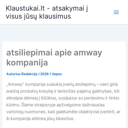
Pereiti
Klaustukai.lt - atsakymai į
prie
visus jūsų klausimus
turinio
atsiliepimai apie amway
kompanija
Autorius
Redakcija
/
2026 1 liepos
„Amway“ kompanija sulaukia įvairių atsiliepimų – vieni giria
aukštą produktų kokybę ir lanksčias pajamų galimybes, kiti
atkreipia dėmesį į iššūkius, susijusius su pardavimu ir tinklo
kūrimu. Šiame straipsnyje apžvelgsime dažniausias
vartotojų nuomones, kad galėtumėte objektyviai įvertinti, ar
ši kompanija atitinka jūsų lūkesčius.