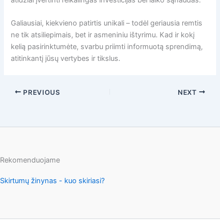
atidžiai įvertinti reikalingas investicijas bei laiko sąnaudas.
Galiausiai, kiekvieno patirtis unikali – todėl geriausia remtis
ne tik atsiliepimais, bet ir asmeniniu ištyrimu. Kad ir kokį
kelią pasirinktumėte, svarbu priimti informuotą sprendimą,
atitinkantį jūsų vertybes ir tikslus.
PREVIOUS
NEXT
Rekomenduojame
Skirtumų žinynas - kuo skiriasi?