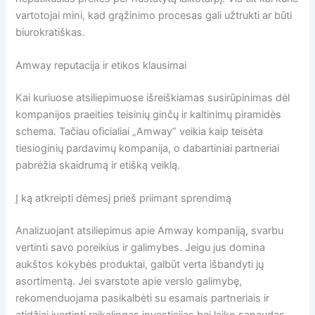
vartotojai mini, kad grąžinimo procesas gali užtrukti ar būti
biurokratiškas.
Amway reputacija ir etikos klausimai
Kai kuriuose atsiliepimuose išreiškiamas susirūpinimas dėl
kompanijos praeities teisinių ginčų ir kaltinimų piramidės
schema. Tačiau oficialiai „Amway“ veikia kaip teisėta
tiesioginių pardavimų kompanija, o dabartiniai partneriai
pabrėžia skaidrumą ir etišką veiklą.
Į ką atkreipti dėmesį prieš priimant sprendimą
Analizuojant atsiliepimus apie Amway kompaniją, svarbu
vertinti savo poreikius ir galimybes. Jeigu jus domina
aukštos kokybės produktai, galbūt verta išbandyti jų
asortimentą. Jei svarstote apie verslo galimybę,
rekomenduojama pasikalbėti su esamais partneriais ir