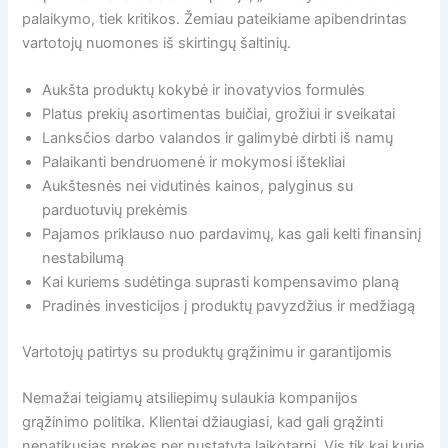
palaikymo, tiek kritikos. Žemiau pateikiame apibendrintas
vartotojų nuomones iš skirtingų šaltinių.
Aukšta produktų kokybė ir inovatyvios formulės
Platus prekių asortimentas buičiai, grožiui ir sveikatai
Lanksčios darbo valandos ir galimybė dirbti iš namų
Palaikanti bendruomenė ir mokymosi ištekliai
Aukštesnės nei vidutinės kainos, palyginus su
parduotuvių prekėmis
Pajamos priklauso nuo pardavimų, kas gali kelti finansinį
nestabilumą
Kai kuriems sudėtinga suprasti kompensavimo planą
Pradinės investicijos į produktų pavyzdžius ir medžiagą
Vartotojų patirtys su produktų grąžinimu ir garantijomis
Nemažai teigiamų atsiliepimų sulaukia kompanijos
grąžinimo politika. Klientai džiaugiasi, kad gali grąžinti
nepatikusias prekes per nustatytą laikotarpį. Vis tik kai kurie