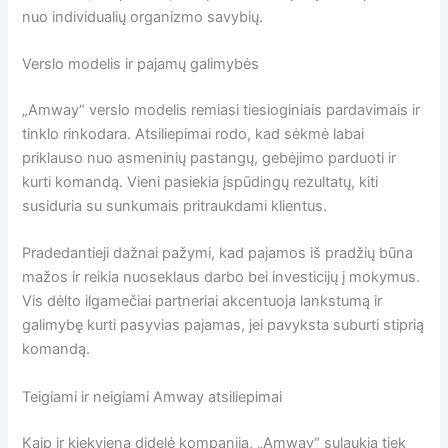
nuo individualių organizmo savybių.
Verslo modelis ir pajamų galimybės
„Amway“ verslo modelis remiasi tiesioginiais pardavimais ir
tinklo rinkodara. Atsiliepimai rodo, kad sėkmė labai
priklauso nuo asmeninių pastangų, gebėjimo parduoti ir
kurti komandą. Vieni pasiekia įspūdingų rezultatų, kiti
susiduria su sunkumais pritraukdami klientus.
Pradedantieji dažnai pažymi, kad pajamos iš pradžių būna
mažos ir reikia nuoseklaus darbo bei investicijų į mokymus.
Vis dėlto ilgamečiai partneriai akcentuoja lankstumą ir
galimybę kurti pasyvias pajamas, jei pavyksta suburti stiprią
komandą.
Teigiami ir neigiami Amway atsiliepimai
Kaip ir kiekviena didelė kompanija, „Amway“ sulaukia tiek