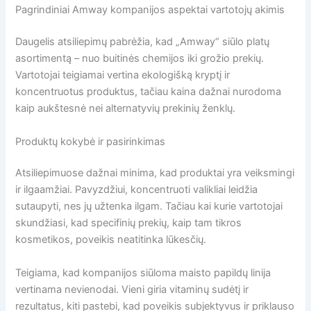
Pagrindiniai Amway kompanijos aspektai vartotojų akimis
Daugelis atsiliepimų pabrėžia, kad „Amway“ siūlo platų
asortimentą – nuo buitinės chemijos iki grožio prekių.
Vartotojai teigiamai vertina ekologišką kryptį ir
koncentruotus produktus, tačiau kaina dažnai nurodoma
kaip aukštesnė nei alternatyvių prekinių ženklų.
Produktų kokybė ir pasirinkimas
Atsiliepimuose dažnai minima, kad produktai yra veiksmingi
ir ilgaamžiai. Pavyzdžiui, koncentruoti valikliai leidžia
sutaupyti, nes jų užtenka ilgam. Tačiau kai kurie vartotojai
skundžiasi, kad specifinių prekių, kaip tam tikros
kosmetikos, poveikis neatitinka lūkesčių.
Teigiama, kad kompanijos siūloma maisto papildų linija
vertinama nevienodai. Vieni giria vitaminų sudėtį ir
rezultatus, kiti pastebi, kad poveikis subjektyvus ir priklauso