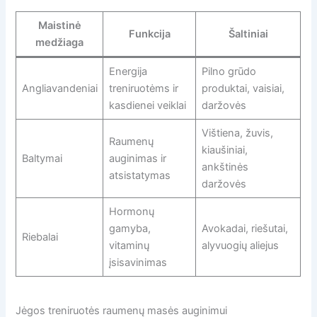
Maistinė
Funkcija
Šaltiniai
medžiaga
Energija
Pilno grūdo
Angliavandeniai
treniruotėms ir
produktai, vaisiai,
kasdienei veiklai
daržovės
Vištiena, žuvis,
Raumenų
kiaušiniai,
Baltymai
auginimas ir
ankštinės
atsistatymas
daržovės
Hormonų
gamyba,
Avokadai, riešutai,
Riebalai
vitaminų
alyvuogių aliejus
įsisavinimas
Jėgos treniruotės raumenų masės auginimui