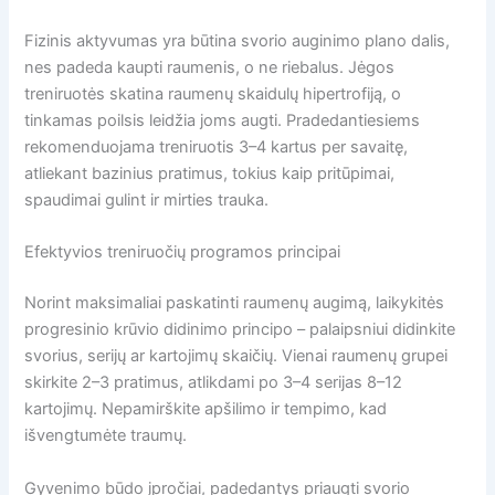
Fizinis aktyvumas yra būtina svorio auginimo plano dalis,
nes padeda kaupti raumenis, o ne riebalus. Jėgos
treniruotės skatina raumenų skaidulų hipertrofiją, o
tinkamas poilsis leidžia joms augti. Pradedantiesiems
rekomenduojama treniruotis 3–4 kartus per savaitę,
atliekant bazinius pratimus, tokius kaip pritūpimai,
spaudimai gulint ir mirties trauka.
Efektyvios treniruočių programos principai
Norint maksimaliai paskatinti raumenų augimą, laikykitės
progresinio krūvio didinimo principo – palaipsniui didinkite
svorius, serijų ar kartojimų skaičių. Vienai raumenų grupei
skirkite 2–3 pratimus, atlikdami po 3–4 serijas 8–12
kartojimų. Nepamirškite apšilimo ir tempimo, kad
išvengtumėte traumų.
Gyvenimo būdo įpročiai, padedantys priaugti svorio