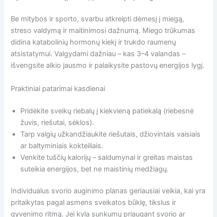
Be mitybos ir sporto, svarbu atkreipti dėmesį į miegą,
streso valdymą ir maitinimosi dažnumą. Miego trūkumas
didina katabolinių hormonų kiekį ir trukdo raumenų
atsistatymui. Valgydami dažniau – kas 3–4 valandas –
išvengsite alkio jausmo ir palaikysite pastovų energijos lygį.
Praktiniai patarimai kasdienai
Pridėkite sveikų riebalų į kiekvieną patiekalą (riebesnė
žuvis, riešutai, sėklos).
Tarp valgių užkandžiaukite riešutais, džiovintais vaisiais
ar baltyminiais kokteiliais.
Venkite tuščių kalorijų – saldumynai ir greitas maistas
suteikia energijos, bet ne maistinių medžiagų.
Individualus svorio auginimo planas geriausiai veikia, kai yra
pritaikytas pagal asmens sveikatos būklę, tikslus ir
gyvenimo ritmą. Jei kyla sunkumų priaugant svorio ar