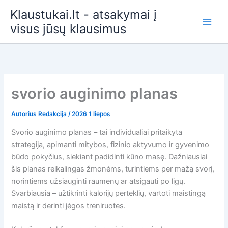
Pereiti
Klaustukai.lt - atsakymai į
prie
visus jūsų klausimus
turinio
svorio auginimo planas
Autorius
Redakcija
/
2026 1 liepos
Svorio auginimo planas – tai individualiai pritaikyta
strategija, apimanti mitybos, fizinio aktyvumo ir gyvenimo
būdo pokyčius, siekiant padidinti kūno masę. Dažniausiai
šis planas reikalingas žmonėms, turintiems per mažą svorį,
norintiems užsiauginti raumenų ar atsigauti po ligų.
Svarbiausia – užtikrinti kalorijų perteklių, vartoti maistingą
maistą ir derinti jėgos treniruotes.