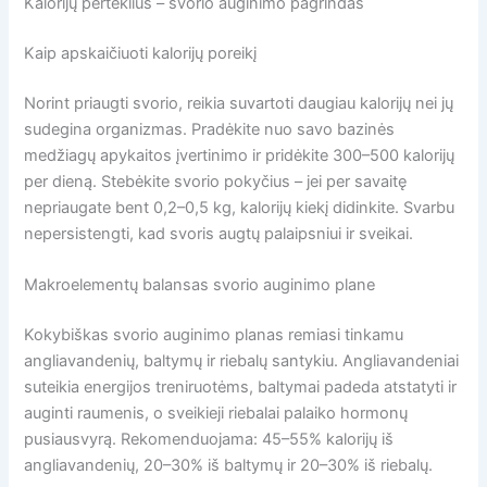
Kalorijų perteklius – svorio auginimo pagrindas
Kaip apskaičiuoti kalorijų poreikį
Norint priaugti svorio, reikia suvartoti daugiau kalorijų nei jų
sudegina organizmas. Pradėkite nuo savo bazinės
medžiagų apykaitos įvertinimo ir pridėkite 300–500 kalorijų
per dieną. Stebėkite svorio pokyčius – jei per savaitę
nepriaugate bent 0,2–0,5 kg, kalorijų kiekį didinkite. Svarbu
nepersistengti, kad svoris augtų palaipsniui ir sveikai.
Makroelementų balansas svorio auginimo plane
Kokybiškas svorio auginimo planas remiasi tinkamu
angliavandenių, baltymų ir riebalų santykiu. Angliavandeniai
suteikia energijos treniruotėms, baltymai padeda atstatyti ir
auginti raumenis, o sveikieji riebalai palaiko hormonų
pusiausvyrą. Rekomenduojama: 45–55% kalorijų iš
angliavandenių, 20–30% iš baltymų ir 20–30% iš riebalų.