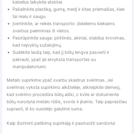
kabelius laikykite atskirai.
Pašalinkite plastiką, gumą, medį ir kitas priemaišas, kiek
tai realu ir saugu.
Įvertinkite, ar reikės transporto: dideliems kiekiams
svarbus paėmimas iš vietos.
Pasirūpinkite sauga: pirštinės, akiniai, stabilus krovimas,
kad neįvyktų sužalojimų.
Sudėkite laužą taip, kad jį būtų lengva pasverti ir
pakrauti, ypač jei atvyksta transportas su
manipuliatoriumi.
Metalo supirkime ypač svarbu skaidrus svėrimas. Jei
svėrimas vyksta supirkimo aikštelėje, atkreipkite dėmesį,
kad svėrimo procedūra būtų aiški, o kvite ar dokumente
būtų nurodyta metalo rūšis, svoris ir įkainis. Taip paprasčiau
suprasti, iš ko susidėjo galutinė suma.
Kaip išsirinkti patikimą supirkėją ir pasiruošti sandoriui