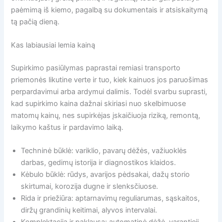
paėmimą iš kiemo, pagalbą su dokumentais ir atsiskaitymą
tą pačią dieną.
Kas labiausiai lemia kainą
Supirkimo pasiūlymas paprastai remiasi transporto
priemonės likutine verte ir tuo, kiek kainuos jos paruošimas
perpardavimui arba ardymui dalimis. Todėl svarbu suprasti,
kad supirkimo kaina dažnai skiriasi nuo skelbimuose
matomų kainų, nes supirkėjas įskaičiuoja riziką, remontą,
laikymo kaštus ir pardavimo laiką.
Techninė būklė: variklio, pavarų dėžės, važiuoklės
darbas, gedimų istorija ir diagnostikos klaidos.
Kėbulo būklė: rūdys, avarijos pėdsakai, dažų storio
skirtumai, korozija dugne ir slenksčiuose.
Rida ir priežiūra: aptarnavimų reguliarumas, sąskaitos,
diržų grandinių keitimai, alyvos intervalai.