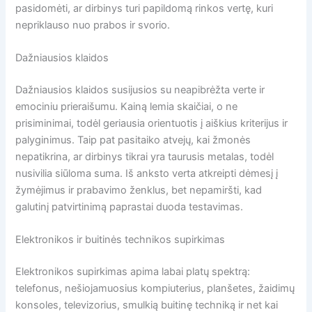
pasidomėti, ar dirbinys turi papildomą rinkos vertę, kuri
nepriklauso nuo prabos ir svorio.
Dažniausios klaidos
Dažniausios klaidos susijusios su neapibrėžta verte ir
emociniu prieraišumu. Kainą lemia skaičiai, o ne
prisiminimai, todėl geriausia orientuotis į aiškius kriterijus ir
palyginimus. Taip pat pasitaiko atvejų, kai žmonės
nepatikrina, ar dirbinys tikrai yra taurusis metalas, todėl
nusivilia siūloma suma. Iš anksto verta atkreipti dėmesį į
žymėjimus ir prabavimo ženklus, bet nepamiršti, kad
galutinį patvirtinimą paprastai duoda testavimas.
Elektronikos ir buitinės technikos supirkimas
Elektronikos supirkimas apima labai platų spektrą:
telefonus, nešiojamuosius kompiuterius, planšetes, žaidimų
konsoles, televizorius, smulkią buitinę techniką ir net kai