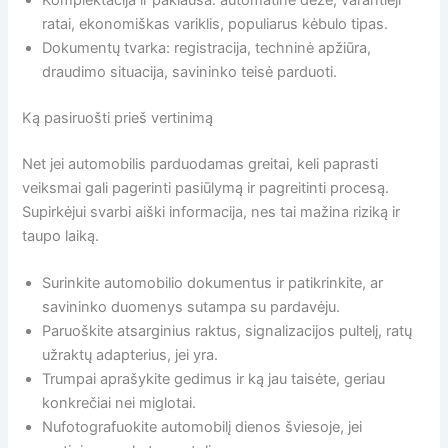
Komplektacija ir paklausa: automatinė dėžė, varantieji
ratai, ekonomiškas variklis, populiarus kėbulo tipas.
Dokumentų tvarka: registracija, techninė apžiūra,
draudimo situacija, savininko teisė parduoti.
Ką pasiruošti prieš vertinimą
Net jei automobilis parduodamas greitai, keli paprasti
veiksmai gali pagerinti pasiūlymą ir pagreitinti procesą.
Supirkėjui svarbi aiški informacija, nes tai mažina riziką ir
taupo laiką.
Surinkite automobilio dokumentus ir patikrinkite, ar
savininko duomenys sutampa su pardavėju.
Paruoškite atsarginius raktus, signalizacijos pultelį, ratų
užraktų adapterius, jei yra.
Trumpai aprašykite gedimus ir ką jau taisėte, geriau
konkrečiai nei miglotai.
Nufotografuokite automobilį dienos šviesoje, jei