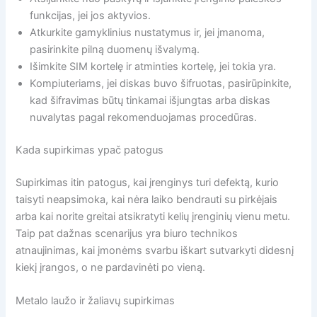
funkcijas, jei jos aktyvios.
Atkurkite gamyklinius nustatymus ir, jei įmanoma,
pasirinkite pilną duomenų išvalymą.
Išimkite SIM kortelę ir atminties kortelę, jei tokia yra.
Kompiuteriams, jei diskas buvo šifruotas, pasirūpinkite,
kad šifravimas būtų tinkamai išjungtas arba diskas
nuvalytas pagal rekomenduojamas procedūras.
Kada supirkimas ypač patogus
Supirkimas itin patogus, kai įrenginys turi defektą, kurio
taisyti neapsimoka, kai nėra laiko bendrauti su pirkėjais
arba kai norite greitai atsikratyti kelių įrenginių vienu metu.
Taip pat dažnas scenarijus yra biuro technikos
atnaujinimas, kai įmonėms svarbu iškart sutvarkyti didesnį
kiekį įrangos, o ne pardavinėti po vieną.
Metalo laužo ir žaliavų supirkimas