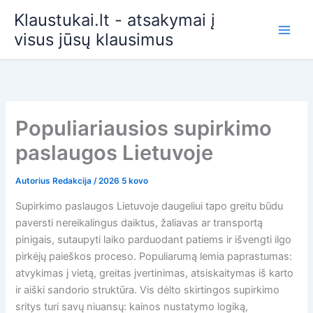
Pereiti
Klaustukai.lt - atsakymai į
prie
visus jūsų klausimus
turinio
Populiariausios supirkimo
paslaugos Lietuvoje
Autorius
Redakcija
/
2026 5 kovo
Supirkimo paslaugos Lietuvoje daugeliui tapo greitu būdu
paversti nereikalingus daiktus, žaliavas ar transportą
pinigais, sutaupyti laiko parduodant patiems ir išvengti ilgo
pirkėjų paieškos proceso. Populiarumą lemia paprastumas:
atvykimas į vietą, greitas įvertinimas, atsiskaitymas iš karto
ir aiški sandorio struktūra. Vis dėlto skirtingos supirkimo
sritys turi savų niuansų: kainos nustatymo logiką,