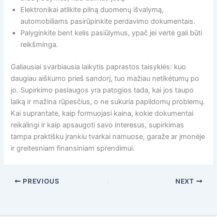
Elektronikai atlikite pilną duomenų išvalymą,
automobiliams pasirūpinkite perdavimo dokumentais.
Palyginkite bent kelis pasiūlymus, ypač jei vertė gali būti
reikšminga.
Galiausiai svarbiausia laikytis paprastos taisyklės: kuo
daugiau aiškumo prieš sandorį, tuo mažiau netikėtumų po
jo. Supirkimo paslaugos yra patogios tada, kai jos taupo
laiką ir mažina rūpesčius, o ne sukuria papildomų problemų.
Kai suprantate, kaip formuojasi kaina, kokie dokumentai
reikalingi ir kaip apsaugoti savo interesus, supirkimas
tampa praktišku įrankiu tvarkai namuose, garaže ar įmonėje
ir greitesniam finansiniam sprendimui.
PREVIOUS
NEXT