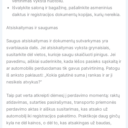
vertinimas vyksta nuotoliu.
Išvalykite saloną ir bagažinę, pašalinkite asmeninius
daiktus ir registracijos dokumentų kopijas, kurių nereikia.
Atsiskaitymas ir saugumas
Saugus atsiskaitymas ir dokumentų sutvarkymas yra
svarbiausia dalis. Jei atsiskaitymas vyksta grynaisiais,
susitarkite dėl vietos, kurioje saugu skaičiuoti pinigus. Jei
pavedimu, aiškiai suderinkite, kada lėšos pasieks sąskaitą ir
ar automobilis perduodamas tik gavus patvirtinimą. Patogu
iš anksto paklausti: „Kokia galutinė suma į rankas ir ar ji
nesikeis atvykus?“
Taip pat verta atkreipti dėmesį į perdavimo momentą: raktų
atidavimas, sutarties pasirašymas, transporto priemonės
perdavimo aktas ir aiškus susitarimas, kas atsako už
automobilį iki registracijos pakeitimo. Praktikoje daug ginčų
kyla ne dėl kainos, o dėl to, kas atsakingas už baudas,