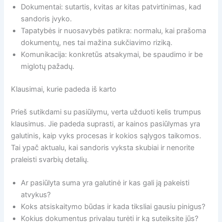
Dokumentai: sutartis, kvitas ar kitas patvirtinimas, kad
sandoris įvyko.
Tapatybės ir nuosavybės patikra: normalu, kai prašoma
dokumentų, nes tai mažina sukčiavimo riziką.
Komunikacija: konkretūs atsakymai, be spaudimo ir be
miglotų pažadų.
Klausimai, kurie padeda iš karto
Prieš sutikdami su pasiūlymu, verta užduoti kelis trumpus
klausimus. Jie padeda suprasti, ar kainos pasiūlymas yra
galutinis, kaip vyks procesas ir kokios sąlygos taikomos.
Tai ypač aktualu, kai sandoris vyksta skubiai ir nenorite
praleisti svarbių detalių.
Ar pasiūlyta suma yra galutinė ir kas gali ją pakeisti
atvykus?
Koks atsiskaitymo būdas ir kada tiksliai gausiu pinigus?
Kokius dokumentus privalau turėti ir ką suteiksite jūs?