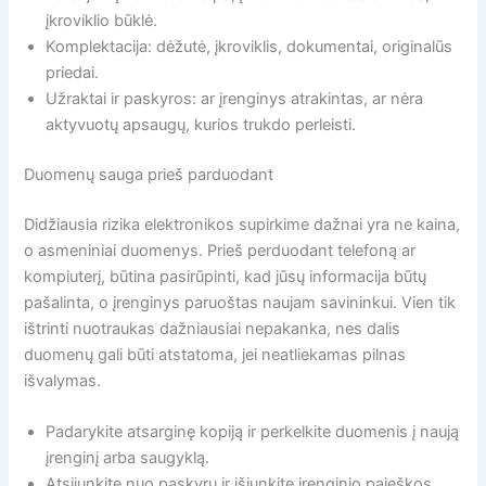
įkroviklio būklė.
Komplektacija: dėžutė, įkroviklis, dokumentai, originalūs
priedai.
Užraktai ir paskyros: ar įrenginys atrakintas, ar nėra
aktyvuotų apsaugų, kurios trukdo perleisti.
Duomenų sauga prieš parduodant
Didžiausia rizika elektronikos supirkime dažnai yra ne kaina,
o asmeniniai duomenys. Prieš perduodant telefoną ar
kompiuterį, būtina pasirūpinti, kad jūsų informacija būtų
pašalinta, o įrenginys paruoštas naujam savininkui. Vien tik
ištrinti nuotraukas dažniausiai nepakanka, nes dalis
duomenų gali būti atstatoma, jei neatliekamas pilnas
išvalymas.
Padarykite atsarginę kopiją ir perkelkite duomenis į naują
įrenginį arba saugyklą.
Atsijunkite nuo paskyrų ir išjunkite įrenginio paieškos