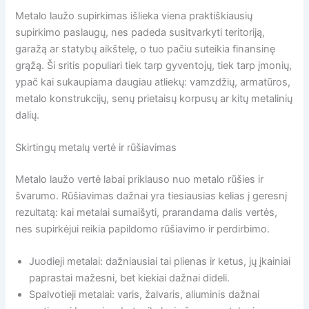
Metalo laužo supirkimas išlieka viena praktiškiausių
supirkimo paslaugų, nes padeda susitvarkyti teritoriją,
garažą ar statybų aikštelę, o tuo pačiu suteikia finansinę
grąžą. Ši sritis populiari tiek tarp gyventojų, tiek tarp įmonių,
ypač kai sukaupiama daugiau atliekų: vamzdžių, armatūros,
metalo konstrukcijų, senų prietaisų korpusų ar kitų metalinių
dalių.
Skirtingų metalų vertė ir rūšiavimas
Metalo laužo vertė labai priklauso nuo metalo rūšies ir
švarumo. Rūšiavimas dažnai yra tiesiausias kelias į geresnį
rezultatą: kai metalai sumaišyti, prarandama dalis vertės,
nes supirkėjui reikia papildomo rūšiavimo ir perdirbimo.
Juodieji metalai: dažniausiai tai plienas ir ketus, jų įkainiai
paprastai mažesni, bet kiekiai dažnai dideli.
Spalvotieji metalai: varis, žalvaris, aliuminis dažnai