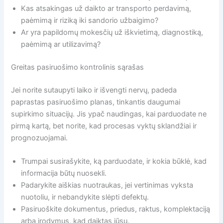
Kas atsakingas už daikto ar transporto perdavimą,
paėmimą ir riziką iki sandorio užbaigimo?
Ar yra papildomų mokesčių už iškvietimą, diagnostiką,
paėmimą ar utilizavimą?
Greitas pasiruošimo kontrolinis sąrašas
Jei norite sutaupyti laiko ir išvengti nervų, padeda
paprastas pasiruošimo planas, tinkantis daugumai
supirkimo situacijų. Jis ypač naudingas, kai parduodate ne
pirmą kartą, bet norite, kad procesas vyktų sklandžiai ir
prognozuojamai.
Trumpai susirašykite, ką parduodate, ir kokia būklė, kad
informacija būtų nuosekli.
Padarykite aiškias nuotraukas, jei vertinimas vyksta
nuotoliu, ir nebandykite slėpti defektų.
Pasiruoškite dokumentus, priedus, raktus, komplektaciją
arba įrodymus, kad daiktas jūsų.