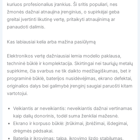
kuriuos profesionalius įrankius. Ši sritis populiari, nes
žmonės dažnai atnaujina įrenginius, o supirkėjai geba
greitai įvertinti likutinę vertę, pritaikyti atnaujinimą ar
panaudoti dalimis.
Kas labiausiai kelia arba mažina pasiūlymą
Elektronikos vertę dažniausiai lemia modelio paklausa,
techninė būklė ir komplektacija. Skirtingai nei tauriųjų metalų
supirkime, čia svarbus ne tik daikto medžiagiškumas, bet ir
programinė būklė, baterijos nusidėvėjimas, ekrano defektai,
originalios dalys bei galimybė įrenginį saugiai paruošti kitam
vartotojui.
Veikiantis ar neveikiantis: neveikiantis dažnai vertinamas
kaip dalių donorinis, todėl suma ženkliai mažesnė.
Ekrano ir korpuso būklė: įtrūkimai, įbrėžimai, išdegimai,
drėgmės pėdsakai.
Baterija ir įkrovimas: talpa, įkrovimo lizdo stabilumas,