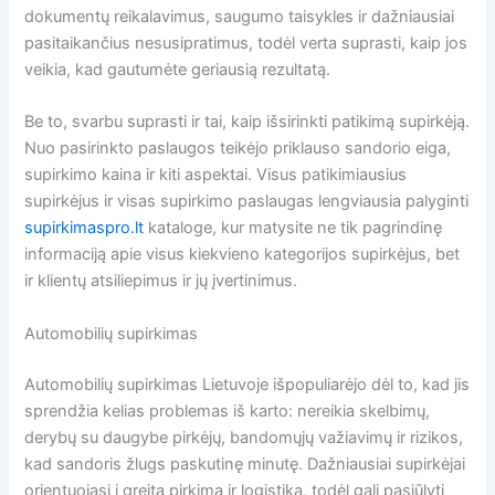
dokumentų reikalavimus, saugumo taisykles ir dažniausiai
pasitaikančius nesusipratimus, todėl verta suprasti, kaip jos
veikia, kad gautumėte geriausią rezultatą.
Be to, svarbu suprasti ir tai, kaip išsirinkti patikimą supirkėją.
Nuo pasirinkto paslaugos teikėjo priklauso sandorio eiga,
supirkimo kaina ir kiti aspektai. Visus patikimiausius
supirkėjus ir visas supirkimo paslaugas lengviausia palyginti
supirkimaspro.lt
kataloge, kur matysite ne tik pagrindinę
informaciją apie visus kiekvieno kategorijos supirkėjus, bet
ir klientų atsiliepimus ir jų įvertinimus.
Automobilių supirkimas
Automobilių supirkimas Lietuvoje išpopuliarėjo dėl to, kad jis
sprendžia kelias problemas iš karto: nereikia skelbimų,
derybų su daugybe pirkėjų, bandomųjų važiavimų ir rizikos,
kad sandoris žlugs paskutinę minutę. Dažniausiai supirkėjai
orientuojasi į greitą pirkimą ir logistiką, todėl gali pasiūlyti