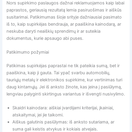
Nors supirkimo paslaugos dažnai reklamuojamos kaip labai
paprastos, geriausią rezultatą lemia pasiruošimas ir aiškūs
susitarimai. Patikimumas šioje srityje dažniausiai pasimato
iš to, kaip supirkėjas bendrauja, ar paaiškina kainodarą, ar
neskuba daryti neaiškių sprendimų ir ar suteikia
dokumentus, kurie apsaugo abi puses.
Patikimumo požymiai
Patikimas supirkėjas paprastai ne tik pateikia sumą, bet ir
paaiškina, kaip ji gauta. Tai ypač svarbu automobilių,
tauriųjų metalų ir elektronikos supirkime, kur vertinimas turi
daug kintamųjų. Jei iš anksto žinote, kas įeina į pasiūlymą,
lengviau palyginti skirtingus variantus ir išvengti nusivylimo.
Skaidri kainodara: aiškiai įvardijami kriterijai, įkainiai,
atskaitymai, jei jie taikomi.
Aiškus galutinis pasiūlymas: iš anksto sutariama, ar
suma gali keistis atvykus ir kokiais atvejais.