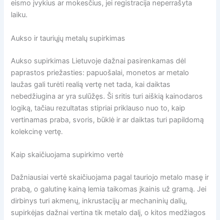
eismo įvykius ar mokesčius, jei registracija neperrašyta
laiku.
Aukso ir tauriųjų metalų supirkimas
Aukso supirkimas Lietuvoje dažnai pasirenkamas dėl
paprastos priežasties: papuošalai, monetos ar metalo
laužas gali turėti realią vertę net tada, kai daiktas
nebedžiugina ar yra sulūžęs. Ši sritis turi aiškią kainodaros
logiką, tačiau rezultatas stipriai priklauso nuo to, kaip
vertinamas praba, svoris, būklė ir ar daiktas turi papildomą
kolekcinę vertę.
Kaip skaičiuojama supirkimo vertė
Dažniausiai vertė skaičiuojama pagal tauriojo metalo masę ir
prabą, o galutinę kainą lemia taikomas įkainis už gramą. Jei
dirbinys turi akmenų, inkrustacijų ar mechaninių dalių,
supirkėjas dažnai vertina tik metalo dalį, o kitos medžiagos