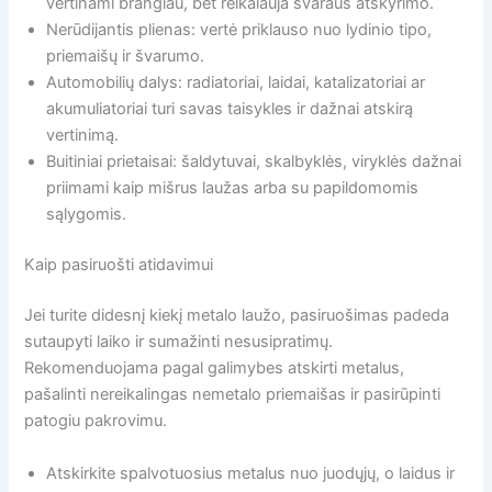
vertinami brangiau, bet reikalauja švaraus atskyrimo.
Nerūdijantis plienas: vertė priklauso nuo lydinio tipo,
priemaišų ir švarumo.
Automobilių dalys: radiatoriai, laidai, katalizatoriai ar
akumuliatoriai turi savas taisykles ir dažnai atskirą
vertinimą.
Buitiniai prietaisai: šaldytuvai, skalbyklės, viryklės dažnai
priimami kaip mišrus laužas arba su papildomomis
sąlygomis.
Kaip pasiruošti atidavimui
Jei turite didesnį kiekį metalo laužo, pasiruošimas padeda
sutaupyti laiko ir sumažinti nesusipratimų.
Rekomenduojama pagal galimybes atskirti metalus,
pašalinti nereikalingas nemetalo priemaišas ir pasirūpinti
patogiu pakrovimu.
Atskirkite spalvotuosius metalus nuo juodųjų, o laidus ir