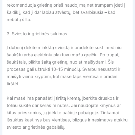
rekomenduoja grietinę prieš naudojimą net trumpam įdėti į
šaldiklį, kad ji dar labiau atvėstų, bet svarbiausia – kad
nebūtų šilta.
3. Sviesto ir grietinės sukimas
Į dubenį dėkite minkštą sviestą ir pradėkite sukti mediniu
šaukštu arba elektriniu plaktuvu mažu greičiu. Po truputį,
šaukštais, pilkite šaltą grietinę, nuolat maišydami. Šis
procesas gali užtrukti 10–15 minučių. Svarbu nesustoti ir
maišyti viena kryptimi, kol masė taps vientisa ir pradės
tirštėti.
Kai masė ima panašėti į tirštą kremą, įberkite druskos ir
toliau sukite dar kelias minutes. Jei naudojate kmynus ar
kitus prieskonius, jų įdėkite pačioje pabaigoje. Tinkamai
išsuktas kastinys bus vientisas, blizgus ir nesimatys atskirų
sviesto ar grietinės gabalėlių.