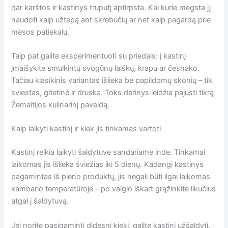
dar karštos ir kastinys truputį aptirpsta. Kai kurie mėgsta jį
naudoti kaip užtepą ant skrebučių ar net kaip pagardą prie
mėsos patiekalų.
Taip pat galite eksperimentuoti su priedais: į kastinį
įmaišykite smulkintų svogūnų laiškų, krapų ar česnako.
Tačiau klasikinis variantas išlieka be papildomų skonių – tik
sviestas, grietinė ir druska. Toks derinys leidžia pajusti tikrą
Žemaitijos kulinarinį paveldą.
Kaip laikyti kastinį ir kiek jis tinkamas vartoti
Kastinį reikia laikyti šaldytuve sandariame inde. Tinkamai
laikomas jis išlieka šviežias iki 5 dienų. Kadangi kastinys
pagamintas iš pieno produktų, jis negali būti ilgai laikomas
kambario temperatūroje – po valgio iškart grąžinkite likučius
atgal į šaldytuvą.
Jei norite pasigaminti didesnį kiekį, galite kastinį užšaldyti.