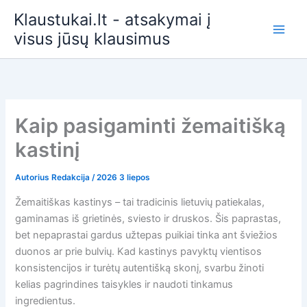
Pereiti
Klaustukai.lt - atsakymai į
prie
visus jūsų klausimus
turinio
Kaip pasigaminti žemaitišką
kastinį
Autorius
Redakcija
/
2026 3 liepos
Žemaitiškas kastinys – tai tradicinis lietuvių patiekalas,
gaminamas iš grietinės, sviesto ir druskos. Šis paprastas,
bet nepaprastai gardus užtepas puikiai tinka ant šviežios
duonos ar prie bulvių. Kad kastinys pavyktų vientisos
konsistencijos ir turėtų autentišką skonį, svarbu žinoti
kelias pagrindines taisykles ir naudoti tinkamus
ingredientus.