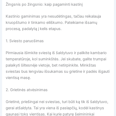
Žingsnis po žingsnio: kaip pagaminti kastinį
Kastinio gaminimas yra nesudėtingas, tačiau reikalauja
kruopštumo ir tinkamo eiliškumo. Pateikiame išsamų
procesą, padalytą į kelis etapus.
1. Sviesto paruošimas
Pirmiausia išimkite sviestą iš šaldytuvo ir palikite kambario
temperatūroje, kol suminkštės. Jei skubate, galite trumpai
palaikyti šiltesnėje vietoje, bet netirpinkite. Minkštas
sviestas bus lengviau išsukamas su grietine ir padės išgauti
vientisą masę.
2. Grietinės atvėsinimas
Grietinė, priešingai nei sviestas, turi būti ką tik iš šaldytuvo,
gerai atšaldyta. Tai yra viena iš paslapčių, kodėl kastinys
gaunasi toks vientisas. Kai kurie patyrę šeimininkai