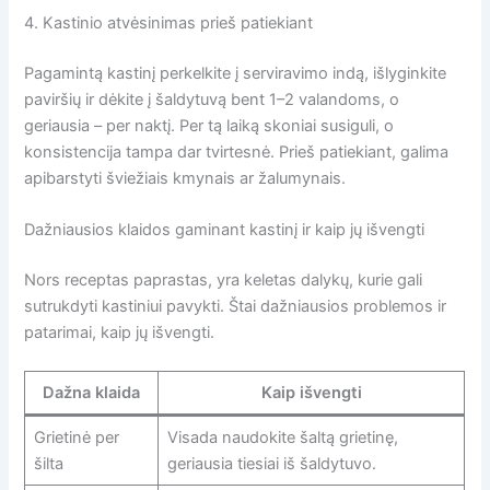
4. Kastinio atvėsinimas prieš patiekiant
Pagamintą kastinį perkelkite į serviravimo indą, išlyginkite
paviršių ir dėkite į šaldytuvą bent 1–2 valandoms, o
geriausia – per naktį. Per tą laiką skoniai susiguli, o
konsistencija tampa dar tvirtesnė. Prieš patiekiant, galima
apibarstyti šviežiais kmynais ar žalumynais.
Dažniausios klaidos gaminant kastinį ir kaip jų išvengti
Nors receptas paprastas, yra keletas dalykų, kurie gali
sutrukdyti kastiniui pavykti. Štai dažniausios problemos ir
patarimai, kaip jų išvengti.
Dažna klaida
Kaip išvengti
Grietinė per
Visada naudokite šaltą grietinę,
šilta
geriausia tiesiai iš šaldytuvo.