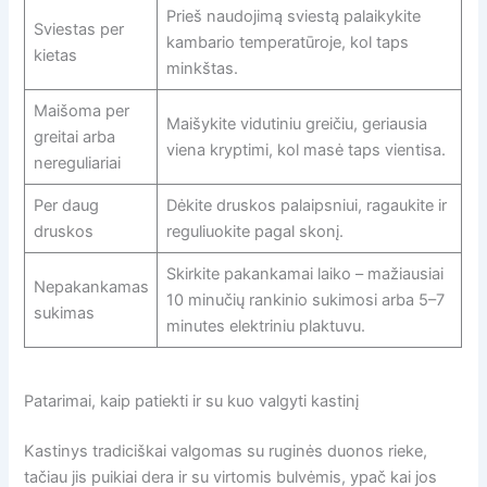
Prieš naudojimą sviestą palaikykite
Sviestas per
kambario temperatūroje, kol taps
kietas
minkštas.
Maišoma per
Maišykite vidutiniu greičiu, geriausia
greitai arba
viena kryptimi, kol masė taps vientisa.
nereguliariai
Per daug
Dėkite druskos palaipsniui, ragaukite ir
druskos
reguliuokite pagal skonį.
Skirkite pakankamai laiko – mažiausiai
Nepakankamas
10 minučių rankinio sukimosi arba 5–7
sukimas
minutes elektriniu plaktuvu.
Patarimai, kaip patiekti ir su kuo valgyti kastinį
Kastinys tradiciškai valgomas su ruginės duonos rieke,
tačiau jis puikiai dera ir su virtomis bulvėmis, ypač kai jos