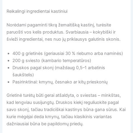
Reikalingi ingredientai kastiniui
Norėdami pagaminti tikrą žemaitišką kastinį, turėsite
paruošti vos kelis produktus. Svarbiausia – kokybiški ir
švieži ingredientai, nes nuo jų priklausys galutinis skonis.
400 g grietinės (geriausiai 30 % riebumo arba naminės)
200 g sviesto (kambario temperatūros)
Druskos pagal skonį (maždaug 0,5–1 arbatinis
šaukštelis)
Pasirinktinai: kmynų, česnako ar kitų prieskonių
Grietinė turėtų būti gerai atšaldyta, o sviestas – minkštas,
kad lengviau susijungtų. Druskos kiekį reguliuokite pagal
savo skonį, tačiau tradiciškai kastinys būna gana sūrus. Kai
kurie mėgėjai deda kmynų, tačiau klasikinis variantas
dažniausiai būna be papildomų priedų.