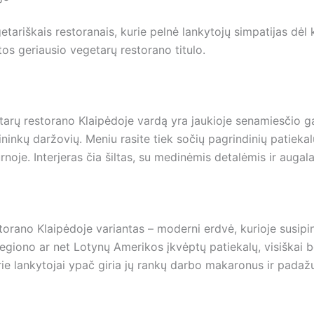
vegetariškais restoranais, kurie pelnė lankytojų simpatijas dė
os geriausio vegetarų restorano titulo.
tarų restorano Klaipėdoje vardą yra jaukioje senamiesčio ga
kininkų daržovių. Meniu rasite tiek sočių pagrindinių patieka
noje. Interjeras čia šiltas, su medinėmis detalėmis ir augal
orano Klaipėdoje variantas – moderni erdvė, kurioje susipina
regiono ar net Lotynų Amerikos įkvėptų patiekalų, visiškai 
ie lankytojai ypač giria jų rankų darbo makaronus ir padaž