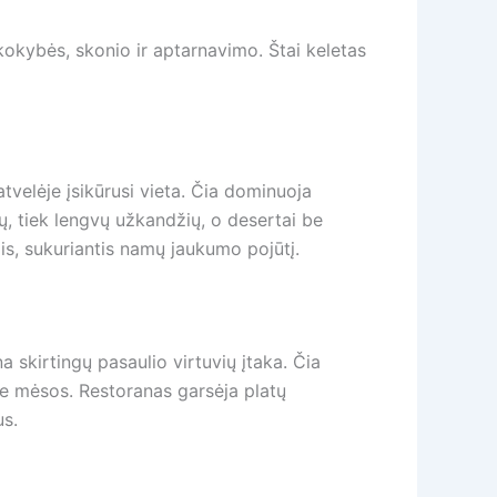
l kokybės, skonio ir aptarnavimo. Štai keletas
tvelėje įsikūrusi vieta. Čia dominuoja
lų, tiek lengvų užkandžių, o desertai be
ais, sukuriantis namų jaukumo pojūtį.
 skirtingų pasaulio virtuvių įtaka. Čia
be mėsos. Restoranas garsėja platų
us.