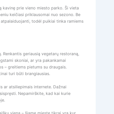
ą kavinę prie vieno miesto parko. Ši vieta
meniu keičiasi priklausomai nuo sezono. Be
n atpalaiduojanti, todėl puikiai tinka ramiems
ų. Renkantis geriausią vegetarų restoraną,
 mėgstami skoniai, ar yra pakankamai
tos – greitiems pietums su draugais.
nai turi būti brangiausias.
 ar atsiliepimais internete. Dažnai
psispręsti. Nepamirškite, kad kai kurie
je.
išku viena – šiame mieste tikrai yra kur