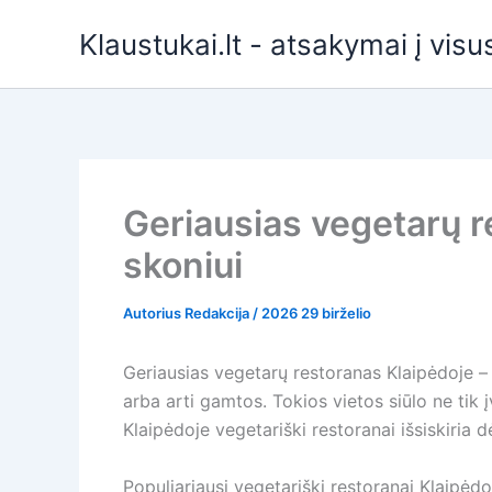
Pereiti
Klaustukai.lt - atsakymai į vis
prie
turinio
Geriausias vegetarų r
skoniui
Autorius
Redakcija
/
2026 29 birželio
Geriausias vegetarų restoranas Klaipėdoje – t
arba arti gamtos. Tokios vietos siūlo ne tik
Klaipėdoje vegetariški restoranai išsiskiria
Populiariausi vegetariški restoranai Klaipėdo