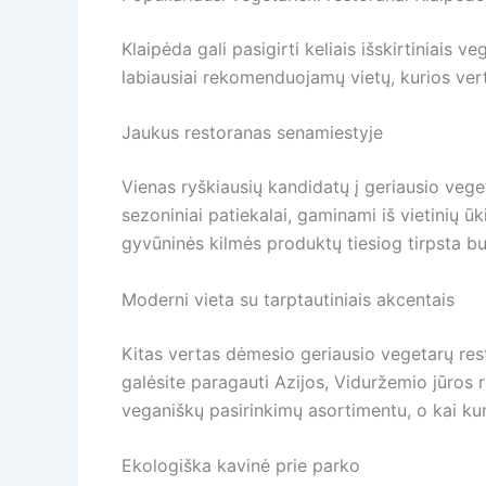
Klaipėda gali pasigirti keliais išskirtiniais 
labiausiai rekomenduojamų vietų, kurios vert
Jaukus restoranas senamiestyje
Vienas ryškiausių kandidatų į geriausio vege
sezoniniai patiekalai, gaminami iš vietinių ū
gyvūninės kilmės produktų tiesiog tirpsta bur
Moderni vieta su tarptautiniais akcentais
Kitas vertas dėmesio geriausio vegetarų rest
galėsite paragauti Azijos, Viduržemio jūros 
veganiškų pasirinkimų asortimentu, o kai kur
Ekologiška kavinė prie parko