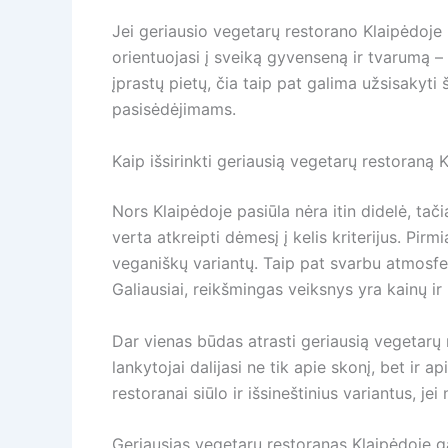
Jei geriausio vegetarų restorano Klaipėdoje 
orientuojasi į sveiką gyvenseną ir tvarumą –
įprastų pietų, čia taip pat galima užsisakyti 
pasisėdėjimams.
Kaip išsirinkti geriausią vegetarų restoraną 
Nors Klaipėdoje pasiūla nėra itin didelė, tač
verta atkreipti dėmesį į kelis kriterijus. Pir
veganiškų variantų. Taip pat svarbu atmosfer
Galiausiai, reikšmingas veiksnys yra kainų ir
Dar vienas būdas atrasti geriausią vegetarų 
lankytojai dalijasi ne tik apie skonį, bet ir 
restoranai siūlo ir išsineštinius variantus, 
Geriausias vegetarų restoranas Klaipėdoje ga