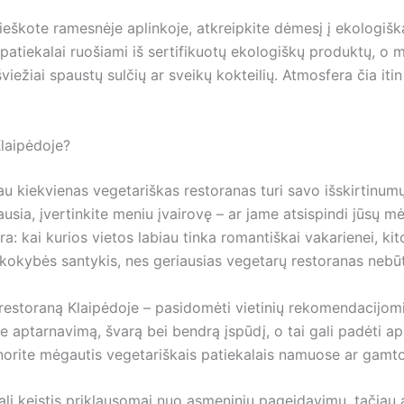
ieškote ramesnėje aplinkoje, atkreipkite dėmesį į ekologišk
 patiekalai ruošiami iš sertifikuotų ekologiškų produktų, o 
šviežiai spaustų sulčių ar sveikų kokteilių. Atmosfera čia iti
Klaipėdoje?
iau kiekvienas vegetariškas restoranas turi savo išskirtinum
miausia, įvertinkite meniu įvairovę – ar jame atsispindi jūsų
a: kai kurios vietos labiau tinka romantiškai vakarienei, ki
 kokybės santykis, nes geriausias vegetarų restoranas nebūti
restoraną Klaipėdoje – pasidomėti vietinių rekomendacijomis
apie aptarnavimą, švarą bei bendrą įspūdį, o tai gali padėti a
jei norite mėgautis vegetariškais patiekalais namuose ar gamto
li keistis priklausomai nuo asmeninių pageidavimų, tačiau a