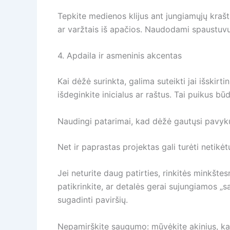
Tepkite medienos klijus ant jungiamųjų kraštų 
ar varžtais iš apačios. Naudodami spaustuvus
4. Apdaila ir asmeninis akcentas
Kai dėžė surinkta, galima suteikti jai išskirt
išdeginkite inicialus ar raštus. Tai puikus b
Naudingi patarimai, kad dėžė gautųsi pavyk
Net ir paprastas projektas gali turėti netik
Jei neturite daug patirties, rinkitės minkšte
patikrinkite, ar detalės gerai sujungiamos „sa
sugadinti paviršių.
Nepamirškite saugumo: mūvėkite akinius, kai p