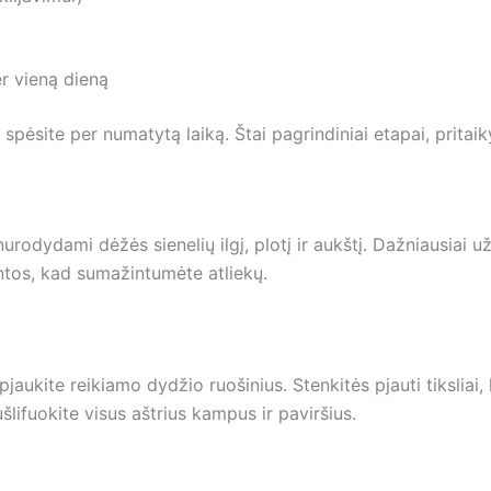
r vieną dieną
r spėsite per numatytą laiką. Štai pagrindiniai etapai, pritai
rodydami dėžės sienelių ilgį, plotį ir aukštį. Dažniausiai už
entos, kad sumažintumėte atliekų.
pjaukite reikiamo dydžio ruošinius. Stenkitės pjauti tiksliai,
šlifuokite visus aštrius kampus ir paviršius.