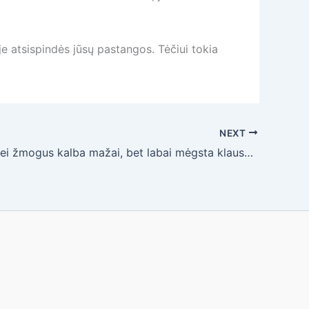
e atsispindės jūsų pastangos. Tėčiui tokia
NEXT
Ką reiškia, jei žmogus kalba mažai, bet labai mėgsta klausytis kitų?