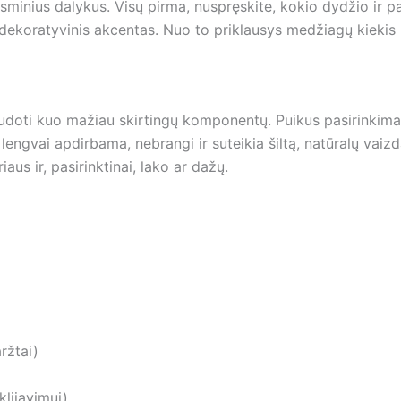
sminius dalykus. Visų pirma, nuspręskite, kokio dydžio ir pas
dekoratyvinis akcentas. Nuo to priklausys medžiagų kiekis 
udoti kuo mažiau skirtingų komponentų. Puikus pasirinkimas 
 lengvai apdirbama, nebrangi ir suteikia šiltą, natūralų vaiz
riaus ir, pasirinktinai, lako ar dažų.
ržtai)
lijavimui)