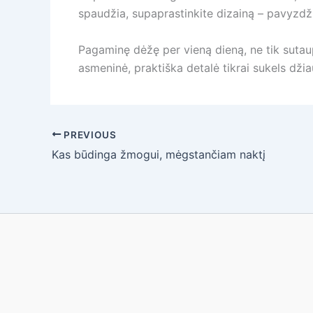
spaudžia, supaprastinkite dizainą – pavyzdži
Pagaminę dėžę per vieną dieną, ne tik sutaup
asmeninė, praktiška detalė tikrai sukels dži
PREVIOUS
Kas būdinga žmogui, mėgstančiam naktį