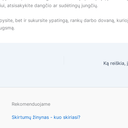
ui, atsisakykite dangčio ar sudėtingų jungčių.
ysite, bet ir sukursite ypatingą, rankų darbo dovaną, kurioj
augsmą.
Rekomenduojame
Skirtumų žinynas - kuo skiriasi?