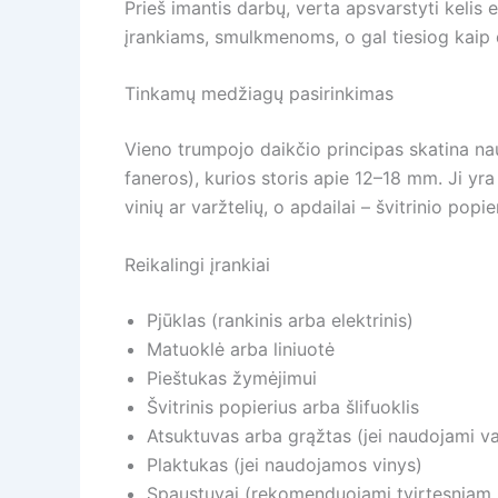
Prieš imantis darbų, verta apsvarstyti kelis e
įrankiams, smulkmenoms, o gal tiesiog kaip 
Tinkamų medžiagų pasirinkimas
Vieno trumpojo daikčio principas skatina na
faneros), kurios storis apie 12–18 mm. Ji yra
vinių ar varžtelių, o apdailai – švitrinio popie
Reikalingi įrankiai
Pjūklas (rankinis arba elektrinis)
Matuoklė arba liniuotė
Pieštukas žymėjimui
Švitrinis popierius arba šlifuoklis
Atsuktuvas arba grąžtas (jei naudojami va
Plaktukas (jei naudojamos vinys)
Spaustuvai (rekomenduojami tvirtesniam k