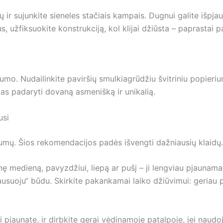
ir sujunkite sieneles stačiais kampais. Dugnui galite išpjauti 
, užfiksuokite konstrukciją, kol klijai džiūsta – paprastai
inumo. Nudailinkite paviršių smulkiagrūdžiu švitriniu popieriu
ūdas padaryti dovaną asmenišką ir unikalią.
usi
ėtumų. Šios rekomendacijos padės išvengti dažniausių klaidų.
snę medieną, pavyzdžiui, liepą ar pušį – ji lengviau pjaunama
usuoju“ būdu. Skirkite pakankamai laiko džiūvimui: geriau pal
jaunate, ir dirbkite gerai vėdinamoje patalpoje, jei naudojat