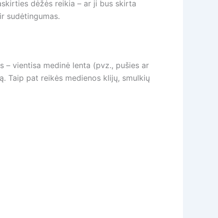
kirties dėžės reikia – ar ji bus skirta
ir sudėtingumas.
– vientisa medinė lenta (pvz., pušies ar
dą. Taip pat reikės medienos klijų, smulkių