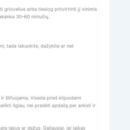
griovelius arba tiesiog pritvirtinti jį vinimis
 pakanka 30–60 minučių.
mi, tada lakuokite, dažykite ar net
 ir šlifuojama. Visada prieš klijuodami
ikti ilgiau, nei pradėti apdailą per anksti ir
e lakus ar dažus. Galiausiai, jei laikas