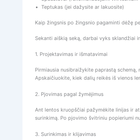
Teptukas (jei dažysite ar lakuosite)
Kaip žingsnis po žingsnio pagaminti dėžę pe
Sekanti aiškią seką, darbai vyks sklandžiai i
1. Projektavimas ir išmatavimai
Pirmiausia nusibraižykite paprastą schemą, nu
Apskaičiuokite, kiek dalių reikės iš vienos l
2. Pjovimas pagal žymėjimus
Ant lentos kruopščiai pažymėkite linijas ir at
surinkimą. Po pjovimo švitriniu popieriumi nu
3. Surinkimas ir klijavimas