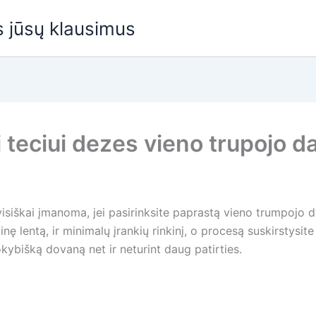
us jūsų klausimus
 teciui dezes vieno trupojo d
visiškai įmanoma, jei pasirinksite paprastą vieno trumpojo d
 lentą, ir minimalų įrankių rinkinį, o procesą suskirstysite
okybišką dovaną net ir neturint daug patirties.