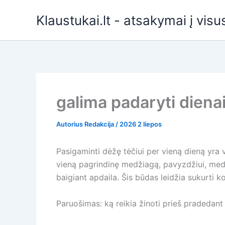
Pereiti
Klaustukai.lt - atsakymai į vis
prie
turinio
galima padaryti dienai
Autorius
Redakcija
/
2026 2 liepos
Pasigaminti dėžę tėčiui per vieną dieną yra 
vieną pagrindinę medžiagą, pavyzdžiui, medinę
baigiant apdaila. Šis būdas leidžia sukurti k
Paruošimas: ką reikia žinoti prieš pradedant