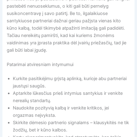
pastebėti nenuoseklumus, o kiti gali būti pernelyg
susikoncentravę į savo patirtį. Be to, ilgalaikiuose
santykiuose partneriai dažnai geriau pažįsta vienas kito
kūno kalbą, todėl tikimybė atpažinti imitaciją gali padidėti.
Tačiau nereikėtų pamiršti, kad kai kuriems žmonėms
vaidinimas yra įprasta praktika dėl įvairių priežasčių, tad jie
gali būti labai įgudę.
Patarimai atviresniam intymumui
Kurkite pasitikėjimu grįstą aplinką, kurioje abu partneriai
jaustųsi saugūs.
Aptarkite lūkesčius prieš intymius santykius ir venkite
nerealių standartų.
Naudokite pozityvią kalbą ir venkite kritikos, jei
orgazmas neįvyksta.
Skirkite dėmesio partnerio signalams – klausykitės ne tik
žodžių, bet ir kūno kalbos.