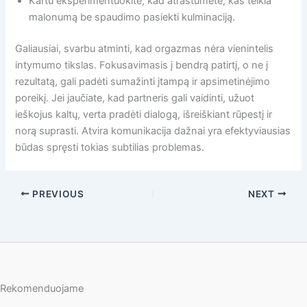
Kartu eksperimentuokite, kad atrastumėte, kas teikia
malonumą be spaudimo pasiekti kulminaciją.
Galiausiai, svarbu atminti, kad orgazmas nėra vienintelis
intymumo tikslas. Fokusavimasis į bendrą patirtį, o ne į
rezultatą, gali padėti sumažinti įtampą ir apsimetinėjimo
poreikį. Jei jaučiate, kad partneris gali vaidinti, užuot
ieškojus kaltų, verta pradėti dialogą, išreiškiant rūpestį ir
norą suprasti. Atvira komunikacija dažnai yra efektyviausias
būdas spręsti tokias subtilias problemas.
PREVIOUS
NEXT
Rekomenduojame