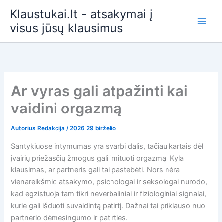
Pereiti
Klaustukai.lt - atsakymai į
prie
visus jūsų klausimus
turinio
Ar vyras gali atpažinti kai
vaidini orgazmą
Autorius
Redakcija
/
2026 29 birželio
Santykiuose intymumas yra svarbi dalis, tačiau kartais dėl
įvairių priežasčių žmogus gali imituoti orgazmą. Kyla
klausimas, ar partneris gali tai pastebėti. Nors nėra
vienareikšmio atsakymo, psichologai ir seksologai nurodo,
kad egzistuoja tam tikri neverbaliniai ir fiziologiniai signalai,
kurie gali išduoti suvaidintą patirtį. Dažnai tai priklauso nuo
partnerio dėmesingumo ir patirties.