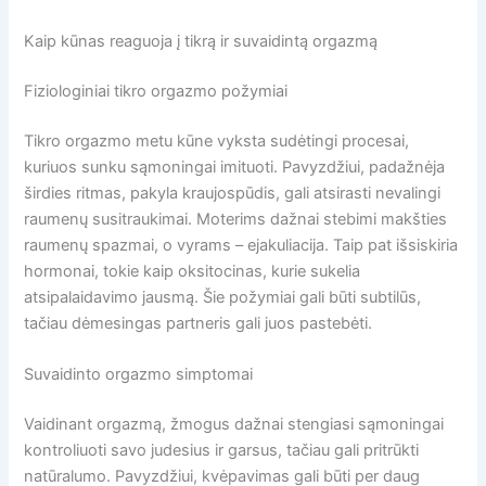
Kaip kūnas reaguoja į tikrą ir suvaidintą orgazmą
Fiziologiniai tikro orgazmo požymiai
Tikro orgazmo metu kūne vyksta sudėtingi procesai,
kuriuos sunku sąmoningai imituoti. Pavyzdžiui, padažnėja
širdies ritmas, pakyla kraujospūdis, gali atsirasti nevalingi
raumenų susitraukimai. Moterims dažnai stebimi makšties
raumenų spazmai, o vyrams – ejakuliacija. Taip pat išsiskiria
hormonai, tokie kaip oksitocinas, kurie sukelia
atsipalaidavimo jausmą. Šie požymiai gali būti subtilūs,
tačiau dėmesingas partneris gali juos pastebėti.
Suvaidinto orgazmo simptomai
Vaidinant orgazmą, žmogus dažnai stengiasi sąmoningai
kontroliuoti savo judesius ir garsus, tačiau gali pritrūkti
natūralumo. Pavyzdžiui, kvėpavimas gali būti per daug