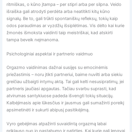
ritmiškas, o kūno įtampa – per stipri arba per silpna. Veido
išraiška gali atrodyti perdėta arba neatitikti kitų kūno
signalų. Be to, gali trūkti spontaniškų refleksų, tokių kaip
odos paraudimas ar vyzdžių išsiplėtimas. Vis dėlto kai kurie
žmonės išmoksta vaidinti taip meistriškai, kad atskirti
tampa beveik neįmanoma.
Psichologiniai aspektai ir partnerio vaidmuo
Orgazmo vaidinimas dažnai susijęs su emocinėmis
priežastimis – noru įtikti partneriui, baime nuvilti arba siekiu
greičiau užbaigti intymų aktą. Tai gali kelti nesusipratimų, jei
partneris jaučiasi apgautas. Tačiau svarbu suprasti, kad
atvirumas santykiuose padeda išvengti tokių situacijų.
Kalbėjimasis apie lūkesčius ir jausmus gali sumažinti poreikį
apsimetinėti ir sukurti abipusį pasitikėjimą.
Vyro gebėjimas atpažinti suvaidintą orgazmą labai
priklauso nuo jo pastabumo ir patirties. Kai kurie gali lengvai