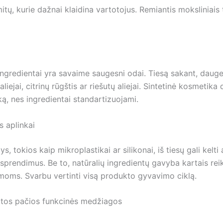
ų, kurie dažnai klaidina vartotojus. Remiantis moksliniais 
ingredientai yra savaime saugesni odai. Tiesą sakant, daugel
aliejai, citrinų rūgštis ar riešutų aliejai. Sintetinė kosmeti
ką, nes ingredientai standartizuojami.
 aplinkai
 tokios kaip mikroplastikai ar silikonai, iš tiesų gali kelti
s sprendimus. Be to, natūralių ingredientų gavyba kartais rei
emoms. Svarbu vertinti visą produkto gyvavimo ciklą.
 tos pačios funkcinės medžiagos