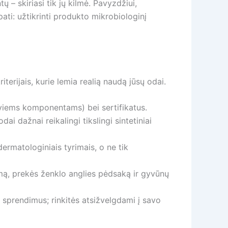
ų – skiriasi tik jų kilmė. Pavyzdžiui,
pati: užtikrinti produkto mikrobiologinį
iterijais, kurie lemia realią naudą jūsų odai.
yviems komponentams) bei sertifikatus.
ai dažnai reikalingi tikslingi sintetiniai
ermatologiniais tyrimais, o ne tik
mumą, prekės ženklo anglies pėdsaką ir gyvūnų
 sprendimus; rinkitės atsižvelgdami į savo