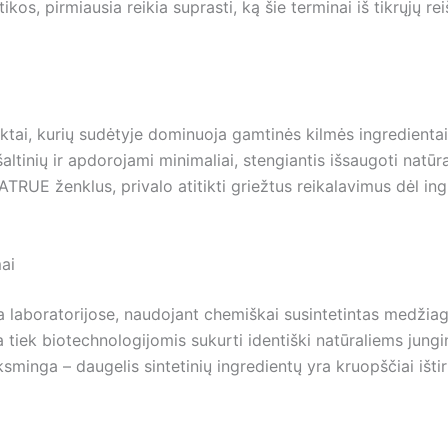
ikos, pirmiausia reikia suprasti, ką šie terminai iš tikrųjų r
ai, kurių sudėtyje dominuoja gamtinės kilmės ingredientai – a
altinių ir apdorojami minimaliai, stengiantis išsaugoti natūra
TRUE ženklus, privalo atitikti griežtus reikalavimus dėl in
ai
a laboratorijose, naudojant chemiškai susintetintas medžia
tiek biotechnologijomis sukurti identiški natūraliems junginia
sminga – daugelis sintetinių ingredientų yra kruopščiai ištir