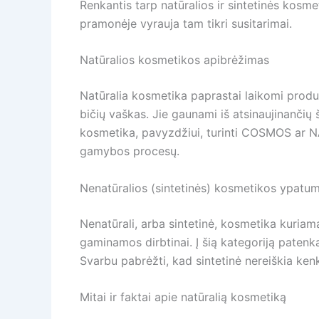
Renkantis tarp natūralios ir sintetinės kosmet
pramonėje vyrauja tam tikri susitarimai.
Natūralios kosmetikos apibrėžimas
Natūralia kosmetika paprastai laikomi produkt
bičių vaškas. Jie gaunami iš atsinaujinančių š
kosmetika, pavyzdžiui, turinti COSMOS ar NA
gamybos procesų.
Nenatūralios (sintetinės) kosmetikos ypatum
Nenatūrali, arba sintetinė, kosmetika kuriam
gaminamos dirbtinai. Į šią kategoriją patenka 
Svarbu pabrėžti, kad sintetinė nereiškia kenk
Mitai ir faktai apie natūralią kosmetiką