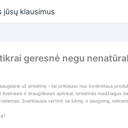
us jūsų klausimus
 tikrai geresnė negu nenatūral
saugesnė už sintetinę – tai priklauso nuo konkretaus produkt
i švelnesni ir draugiškesni aplinkai, sintetinės medžiagos daž
oblemas. Svarbiausia vertinti ne kilmę, o saugumą, veiksm
ka?