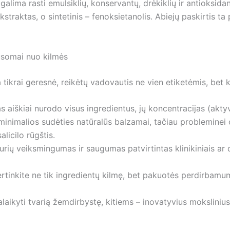
galima rasti emulsiklių, konservantų, drėkiklių ir antioksidant
traktas, o sintetinis – fenoksietanolis. Abiejų paskirtis ta 
lausomai nuo kilmės
 tikrai geresnė, reikėtų vadovautis ne vien etiketėmis, bet kr
 aiškiai nurodo visus ingredientus, jų koncentracijas (akt
i minimalios sudėties natūralūs balzamai, tačiau probleminei od
licilo rūgštis.
urių veiksmingumas ir saugumas patvirtintas klinikiniais ar d
 vertinkite ne tik ingredientų kilmę, bet pakuotės perdirba
aikyti tvarią žemdirbystę, kitiems – inovatyvius mokslinius