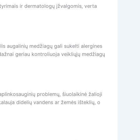
tyrimais ir dermatologų įžvalgomis, verta
is augalinių medžiagų gali sukelti alergines
ka dažnai geriau kontroliuoja veikliųjų medžiagų
 aplinkosauginių problemų, šiuolaikinė žalioji
kalauja didelių vandens ar žemės išteklių, o