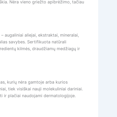
eiškia. Nėra vieno griežto apibrėžimo, tačiau
ugaliniai aliejai, ekstraktai, mineralai,
lias savybes. Sertifikuota natūrali
gredientų kilmės, draudžiamų medžiagų ir
gas, kurių nėra gamtoje arba kurios
i, tiek visiškai nauji molekuliniai dariniai.
ti ir plačiai naudojami dermatologijoje.