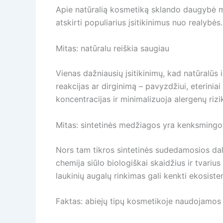
Apie natūralią kosmetiką sklando daugybė mit
atskirti populiarius įsitikinimus nuo realybės.
Mitas: natūralu reiškia saugiau
Vienas dažniausių įsitikinimų, kad natūralūs 
reakcijas ar dirginimą – pavyzdžiui, eteriniai 
koncentracijas ir minimalizuoja alergenų rizi
Mitas: sintetinės medžiagos yra kenksmingos
Nors tam tikros sintetinės sudedamosios dalys,
chemija siūlo biologiškai skaidžius ir tvariu
laukinių augalų rinkimas gali kenkti ekosist
Faktas: abiejų tipų kosmetikoje naudojamos