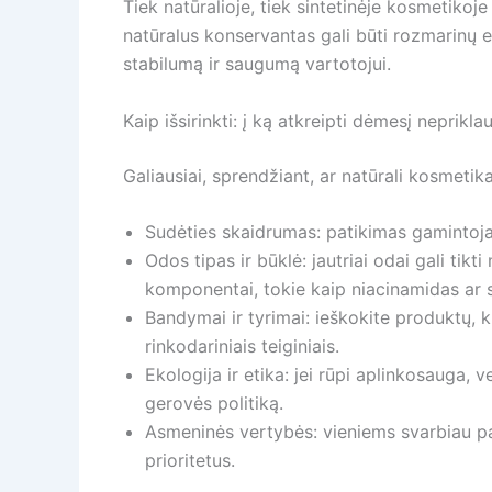
Tiek natūralioje, tiek sintetinėje kosmetikoje 
natūralus konservantas gali būti rozmarinų eks
stabilumą ir saugumą vartotojui.
Kaip išsirinkti: į ką atkreipti dėmesį neprik
Galiausiai, sprendžiant, ar natūrali kosmetika
Sudėties skaidrumas: patikimas gamintojas
Odos tipas ir būklė: jautriai odai gali tikt
komponentai, tokie kaip niacinamidas ar sa
Bandymai ir tyrimai: ieškokite produktų, k
rinkodariniais teiginiais.
Ekologija ir etika: jei rūpi aplinkosauga,
gerovės politiką.
Asmeninės vertybės: vieniems svarbiau pal
prioritetus.