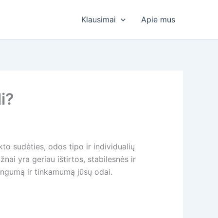
Klausimai
Apie mus
i?
o sudėties, odos tipo ir individualių
nai yra geriau ištirtos, stabilesnės ir
ingumą ir tinkamumą jūsų odai.