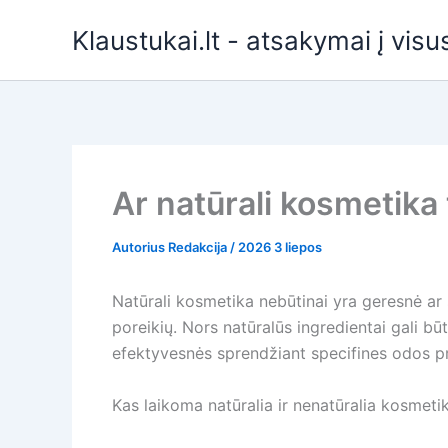
Pereiti
Klaustukai.lt - atsakymai į vis
prie
turinio
Ar natūrali kosmetika
Autorius
Redakcija
/
2026 3 liepos
Natūrali kosmetika nebūtinai yra geresnė ar 
poreikių. Nors natūralūs ingredientai gali būt
efektyvesnės sprendžiant specifines odos pr
Kas laikoma natūralia ir nenatūralia kosmeti