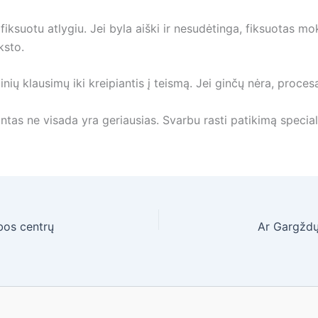
fiksuotu atlygiu. Jei byla aiški ir nesudėtinga, fiksuotas mo
ksto.
inių klausimų iki kreipiantis į teismą. Jei ginčų nėra, procesa
antas ne visada yra geriausias. Svarbu rasti patikimą special
bos centrų
Ar Gargždų