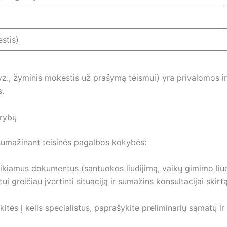
stis)
pvz., žyminis mokestis už prašymą teismui) yra privalomos ir
s.
yrybų
esumažinant teisinės pagalbos kokybės:
reikiamus dokumentus (santuokos liudijimą, vaikų gimimo liudi
greičiau įvertinti situaciją ir sumažins konsultacijai skirtą
itės į kelis specialistus, paprašykite preliminarių sąmatų ir 