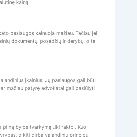
alutinę kainą:
kato paslaugos kainuoja mažiau. Tačiau jei
isinių dokumentų, posėdžių ir derybų, o tai
alandinius įkainius. Jų paslaugos gali būti
 ar mažiau patyrę advokatai gali pasiūlyti
pilną bylos tvarkymą „iki rakto“. Kuo
ybas, o kiti dirba valandiniu principu.