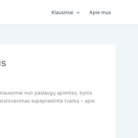
Klausimai
Apie mus
us
priklausomai nuo paslaugų apimties, bylos
 atstovavimas supaprastinta tvarka – apie