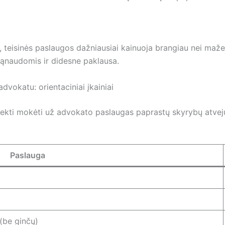
, teisinės paslaugos dažniausiai kainuoja brangiau nei maže
ąnaudomis ir didesne paklausa.
dvokatu: orientaciniai įkainiai
 tekti mokėti už advokato paslaugas paprastų skyrybų atveju.
Paslauga
(be ginčų)