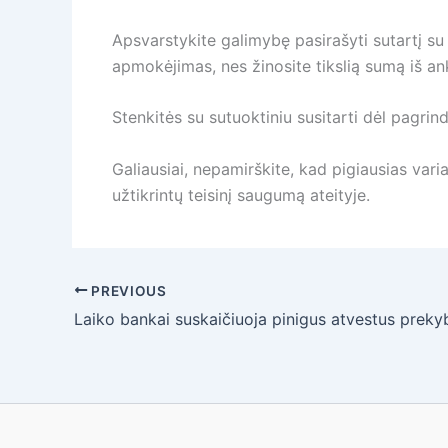
Apsvarstykite galimybę pasirašyti sutartį su 
apmokėjimas, nes žinosite tikslią sumą iš an
Stenkitės su sutuoktiniu susitarti dėl pagrind
Galiausiai, nepamirškite, kad pigiausias vari
užtikrintų teisinį saugumą ateityje.
PREVIOUS
Laiko bankai suskaičiuoja pinigus atvestus preky