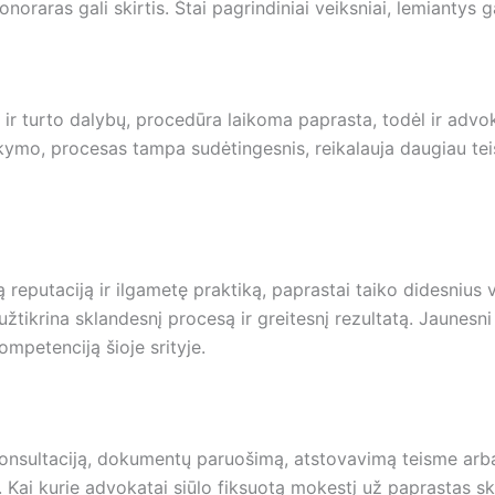
raras gali skirtis. Štai pagrindiniai veiksniai, lemiantys g
 ir turto dalybų, procedūra laikoma paprasta, todėl ir advo
laikymo, procesas tampa sudėtingesnis, reikalauja daugiau te
 reputaciją ir ilgametę praktiką, paprastai taiko didesnius v
užtikrina sklandesnį procesą ir greitesnį rezultatą. Jaunesni
ompetenciją šioje srityje.
onsultaciją, dokumentų paruošimą, atstovavimą teisme arba 
ai kurie advokatai siūlo fiksuotą mokestį už paprastas skyr