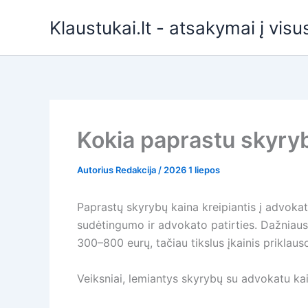
Pereiti
Klaustukai.lt - atsakymai į vis
prie
turinio
Kokia paprastu skyryb
Autorius
Redakcija
/
2026 1 liepos
Paprastų skyrybų kaina kreipiantis į advokat
sudėtingumo ir advokato patirties. Dažniausi
300–800 eurų, tačiau tikslus įkainis priklaus
Veiksniai, lemiantys skyrybų su advokatu ka