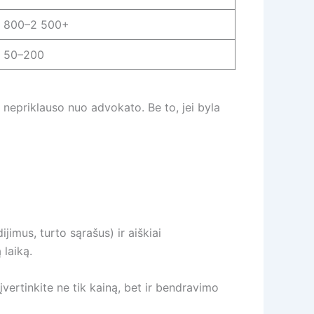
800–2 500+
50–200
 nepriklauso nuo advokato. Be to, jei byla
jimus, turto sąrašus) ir aiškiai
 laiką.
įvertinkite ne tik kainą, bet ir bendravimo