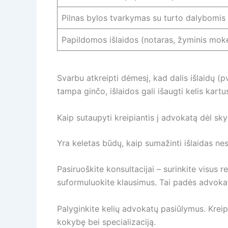
Pilnas bylos tvarkymas su turto dalybomis
Papildomos išlaidos (notaras, žyminis moke
Svarbu atkreipti dėmesį, kad dalis išlaidų (
tampa ginčo, išlaidos gali išaugti kelis kartu
Kaip sutaupyti kreipiantis į advokatą dėl sk
Yra keletas būdų, kaip sumažinti išlaidas n
Pasiruoškite konsultacijai – surinkite visus 
suformuluokite klausimus. Tai padės advokatui 
Palyginkite kelių advokatų pasiūlymus. Kreipk
kokybę bei specializaciją.