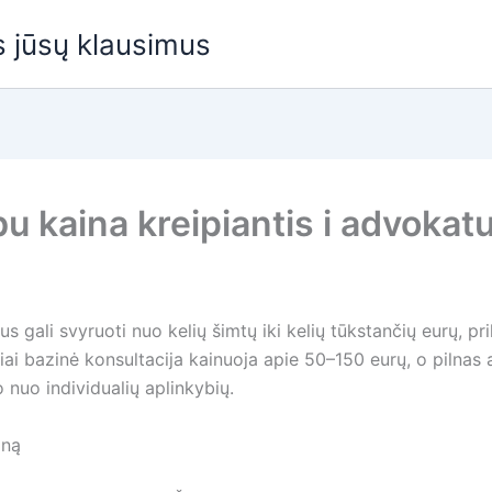
us jūsų klausimus
u kaina kreipiantis i advokat
us gali svyruoti nuo kelių šimtų iki kelių tūkstančių eurų, 
ai bazinė konsultacija kainuoja apie 50–150 eurų, o pilnas
o nuo individualių aplinkybių.
iną