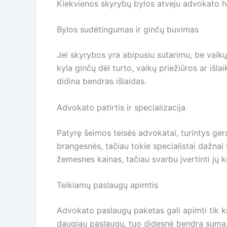
Kiekvienos skyrybų bylos atveju advokato hono
Bylos sudėtingumas ir ginčų buvimas
Jei skyrybos yra abipusiu sutarimu, be vaikų
kyla ginčų dėl turto, vaikų priežiūros ar iš
didina bendras išlaidas.
Advokato patirtis ir specializacija
Patyrę šeimos teisės advokatai, turintys gerą
brangesnės, tačiau tokie specialistai dažnai 
žemesnes kainas, tačiau svarbu įvertinti jų k
Teikiamų paslaugų apimtis
Advokato paslaugų paketas gali apimti tik k
daugiau paslaugų, tuo didesnė bendra suma. K