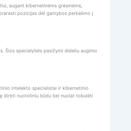
zdžiui, augant kibernetinėms grėsmėms,
prarasti pozicijas dėl gamybos perkėlimo į
mis. Šios specialybės pasižymi dideliu augimo
nio intelekto specialistai ir kibernetinio
ę dirbti nuotoliniu būdu bei nuolat tobulėti