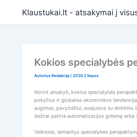
Pereiti
Klaustukai.lt - atsakymai į vis
prie
turinio
Kokios specialybės pe
Autorius
Redakcija
/
2026 2 liepos
Norint atsakyti, kokios specialybės perspek
pokyčius ir globalias ekonomikos tendencijas
augimas, pavyzdžiui, susijusios su dirbtiniu 
dažnai patiria automatizacijos grėsmę arba s
Veiksniai, lemiantys specialybės perspekty