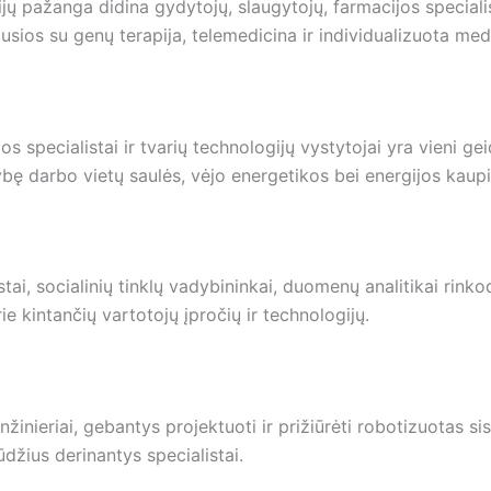
ų pažanga didina gydytojų, slaugytojų, farmacijos specialis
usios su genų terapija, telemedicina ir individualizuota med
os specialistai ir tvarių technologijų vystytojai yra vieni ge
bę darbo vietų saulės, vėjo energetikos bei energijos kaupi
ai, socialinių tinklų vadybininkai, duomenų analitikai rinkod
rie kintančių vartotojų įpročių ir technologijų.
inieriai, gebantys projektuoti ir prižiūrėti robotizuotas si
džius derinantys specialistai.