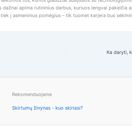
aikomos tos, kurios glaudžiai susijusios su technologijomis
dažnai apima rutininius darbus, kuriuos lengvai pakeičia au
s, tiek į asmeninius pomėgius – tik tuomet karjera bus sėkmin
Rekomenduojame
Skirtumų žinynas - kuo skiriasi?