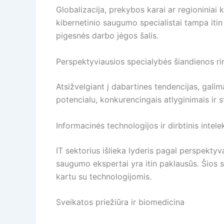
Globalizacija, prekybos karai ar regioniniai
kibernetinio saugumo specialistai tampa iti
pigesnės darbo jėgos šalis.
Perspektyviausios specialybės šiandienos ri
Atsižvelgiant į dabartines tendencijas, gali
potencialu, konkurencingais atlyginimais ir st
Informacinės technologijos ir dirbtinis intele
IT sektorius išlieka lyderis pagal perspektyv
saugumo ekspertai yra itin paklausūs. Šios sp
kartu su technologijomis.
Sveikatos priežiūra ir biomedicina