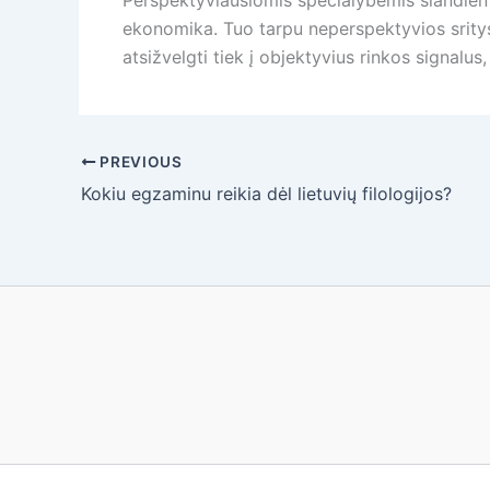
Perspektyviausiomis specialybėmis šiandien l
ekonomika. Tuo tarpu neperspektyvios sritys 
atsižvelgti tiek į objektyvius rinkos signalu
PREVIOUS
Kokiu egzaminu reikia dėl lietuvių filologijos?