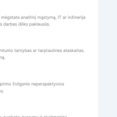
 mėgstate analitinį mąstymą, IT ar inžinerija
s darbas išliks paklausūs.
žimtumo tarnybas ar tarptautines ataskaitas.
mą.
 pirmo žvilgsnio neperspektyvios
ų.