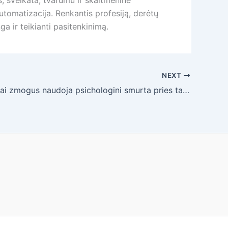
, sveikata, tvarumu ir skaitmenine
tomatizacija. Renkantis profesiją, derėtų
ga ir teikianti pasitenkinimą.
NEXT
Ka daryti, kai zmogus naudoja psichologini smurta pries tave