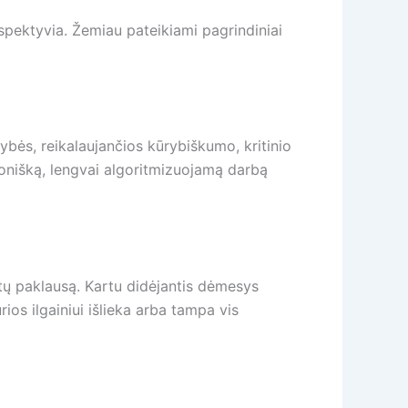
rspektyvia. Žemiau pateikiami pagrindiniai
ybės, reikalaujančios kūrybiškumo, kritinio
tonišką, lengvai algoritmizuojamą darbą
stų paklausą. Kartu didėjantis dėmesys
ios ilgainiui išlieka arba tampa vis