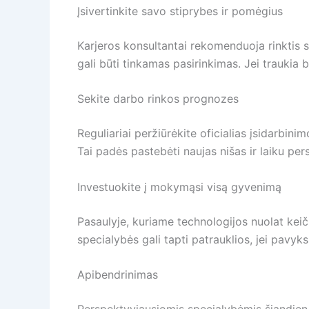
Įsivertinkite savo stiprybes ir pomėgius
Karjeros konsultantai rekomenduoja rinktis sr
gali būti tinkamas pasirinkimas. Jei traukia
Sekite darbo rinkos prognozes
Reguliariai peržiūrėkite oficialias įsidarbi
Tai padės pastebėti naujas nišas ir laiku per
Investuokite į mokymąsi visą gyvenimą
Pasaulyje, kuriame technologijos nuolat kei
specialybės gali tapti patrauklios, jei pavyks
Apibendrinimas