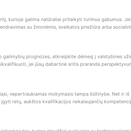
itį, kurioje galima natūraliai pritaikyti turimus gabumus. Jei
 bendravimas su žmonėmis, sveikatos priežiūra arba socialini
nimo galimybių prognozes, atkreipkite dėmesį į valstybines u
sikvalifikuoti, jei jūsų dabartinė sritis praranda perspektyvu
čiasi, nepertraukiamas mokymasis tampa būtinybe. Net ir iš
 įgyti retų, aukštos kvalifikacijos reikalaujančių kompetencij