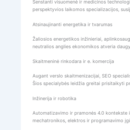
Senstanti visuomenė ir medicinos technologij
perspektyvios laikomos specializacijos, susij
Atsinaujinanti energetika ir tvarumas
Žaliosios energetikos inžinieriai, aplinkosaug
neutralios anglies ekonomikos atveria daugy
Skaitmeninė rinkodara ir e. komercija
Augant verslo skaitmenizacijai, SEO specialist
Šios specialybės leidžia greitai prisitaikyti p
Inžinerija ir robotika
Automatizavimo ir pramonės 4.0 kontekste inž
mechatronikos, elektros ir programavimo įgū