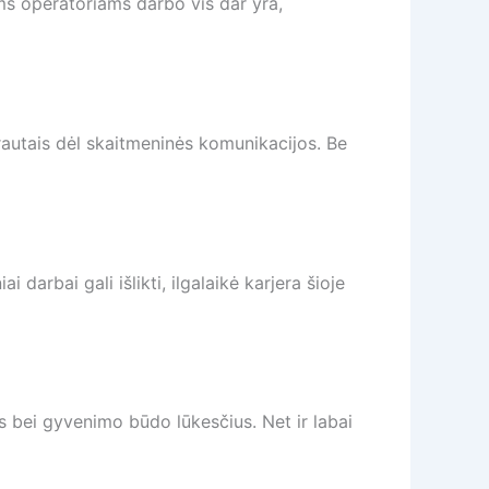
ms operatoriams darbo vis dar yra,
rautais dėl skaitmeninės komunikacijos. Be
darbai gali išlikti, ilgalaikė karjera šioje
s bei gyvenimo būdo lūkesčius. Net ir labai