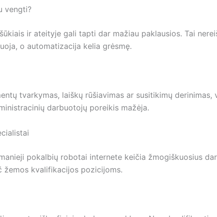
u vengti?
šūkiais ir ateityje gali tapti dar mažiau paklausios. Tai nerei
nuoja, o automatizacija kelia grėsmę.
ntų tvarkymas, laiškų rūšiavimas ar susitikimų derinimas, vi
dministracinių darbuotojų poreikis mažėja.
cialistai
manieji pokalbių robotai internete keičia žmogiškuosius dar
č žemos kvalifikacijos pozicijoms.