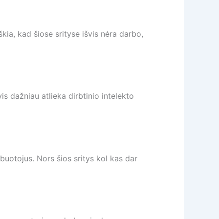
škia, kad šiose srityse išvis nėra darbo,
s dažniau atlieka dirbtinio intelekto
buotojus. Nors šios sritys kol kas dar