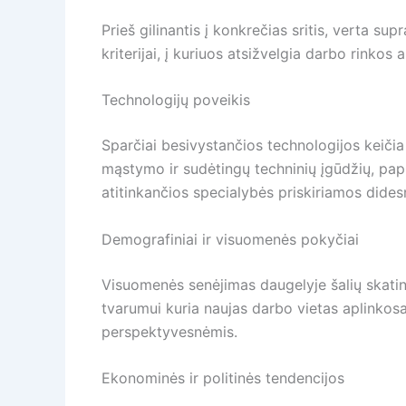
Prieš gilinantis į konkrečias sritis, verta s
kriterijai, į kuriuos atsižvelgia darbo rinkos an
Technologijų poveikis
Sparčiai besivystančios technologijos keičia
mąstymo ir sudėtingų techninių įgūdžių, papr
atitinkančios specialybės priskiriamos didesn
Demografiniai ir visuomenės pokyčiai
Visuomenės senėjimas daugelyje šalių skatina
tvarumui kuria naujas darbo vietas aplinkosau
perspektyvesnėmis.
Ekonominės ir politinės tendencijos