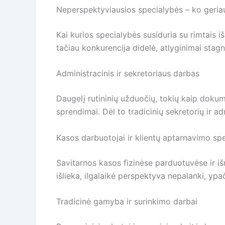
Neperspektyviausios specialybės – ko geria
Kai kurios specialybės susiduria su rimtais iš
tačiau konkurencija didelė, atlyginimai stag
Administracinis ir sekretoriaus darbas
Daugelį rutininių užduočių, tokių kaip dokume
sprendimai. Dėl to tradicinių sekretorių ir a
Kasos darbuotojai ir klientų aptarnavimo spe
Savitarnos kasos fizinėse parduotuvėse ir iš
išlieka, ilgalaikė perspektyva nepalanki, ypa
Tradicinė gamyba ir surinkimo darbai