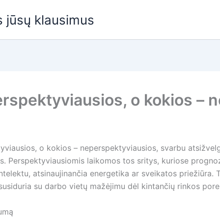
us jūsų klausimus
rspektyviausios, o kokios – 
tyviausios, o kokios – neperspektyviausios, svarbu atsižvel
. Perspektyviausiomis laikomos tos sritys, kuriose prognoz
intelektu, atsinaujinančia energetika ar sveikatos priežiūra
usiduria su darbo vietų mažėjimu dėl kintančių rinkos porei
vumą