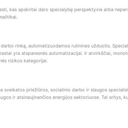
uprasti, kas apskritai daro specialybę perspektyvia arba nepe
alitikai.
 darbo rinką, automatizuodamos rutinines užduotis. Special
astai yra atsparesnės automatizacijai. Ir atvirkščiai, mono
ės rizikos kategorijai.
 sveikatos priežiūros, socialinio darbo ir slaugos speciali
gos ir atsinaujinančios energijos sektoriuose. Tai sritys, kur