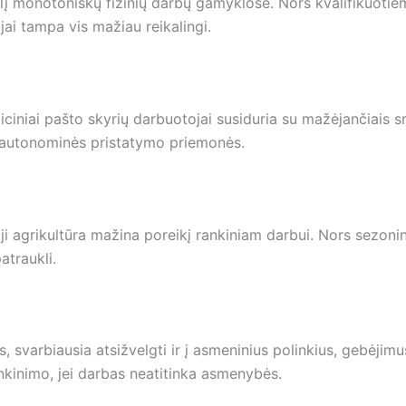
elį monotoniškų fizinių darbų gamyklose. Nors kvalifikuotie
ai tampa vis mažiau reikalingi.
ciniai pašto skyrių darbuotojai susiduria su mažėjančiais s
mti autonominės pristatymo priemonės.
 agrikultūra mažina poreikį rankiniam darbui. Nors sezoniniai 
atraukli.
 svarbiausia atsižvelgti ir į asmeninius polinkius, gebėjimu
nkinimo, jei darbas neatitinka asmenybės.