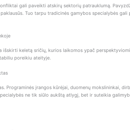
 konfliktai gali paveikti atskirų sektorių patrauklumą. Pavy
n paklausūs. Tuo tarpu tradicinės gamybos specialybės gali 
nkoje
ma išskirti keletą sričių, kurios laikomos ypač perspektyvio
abiliu poreikiu ateityje.
ktas
as. Programinės įrangos kūrėjai, duomenų mokslininkai, dirbti
ecialybės ne tik siūlo aukštą atlygį, bet ir suteikia galimyb