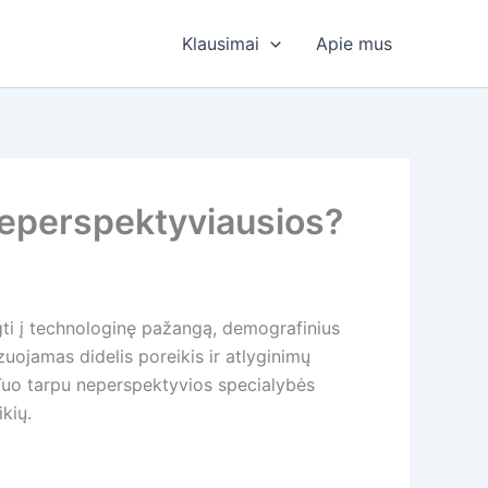
Klausimai
Apie mus
neperspektyviausios?
gti į technologinę pažangą, demografinius
uojamas didelis poreikis ir atlyginimų
. Tuo tarpu neperspektyvios specialybės
kių.