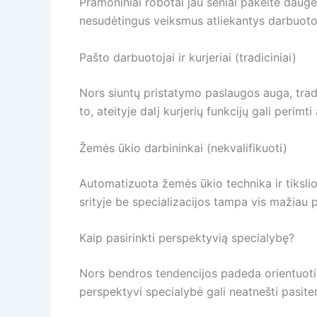
Pramoniniai robotai jau seniai pakeitė daug
nesudėtingus veiksmus atliekantys darbuotoj
Pašto darbuotojai ir kurjeriai (tradiciniai)
Nors siuntų pristatymo paslaugos auga, tradi
to, ateityje dalį kurjerių funkcijų gali peri
Žemės ūkio darbininkai (nekvalifikuoti)
Automatizuota žemės ūkio technika ir tikslioji
srityje be specializacijos tampa vis mažiau p
Kaip pasirinkti perspektyvią specialybę?
Nors bendros tendencijos padeda orientuotis,
perspektyvi specialybė gali neatnešti pasite