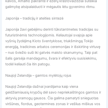
kalvos, Amalfio pakrantė ir ežerų kraštovaizdžiai suteikia
galimybę atsipalaiduoti ir mėgautis lėtu gyvenimo ritmu.
Japonija – tradicijų ir ateities sintezė
Japonija žavi gebėjimu derinti tūkstantmetes tradicijas su
futuristinėmis technologijomis. Keliautojai svajoja apie
vyšnių žydėjimą Kioto šventyklose, triukšmingą Tokijo
energiją, tradicines arbatos ceremonijas ir išskirtinę virtuvę
– nuo šviežio suši iki gatvės maisto skanumynų. Taip pat
šalis garsėja mandagumu, švara ir efektyviu susisiekimu,
todėl keliauti čia itin patogu.
Naujoji Zelandija – gamtos mylėtojų rojus
Naujoji Zelandija dažnai įvardijama kaip viena
geidžiamiausių krypčių dėl savo nepriekaištingos gamtos ir
aktyvių pramogų gausos. Čia galima pamatyti snieguotas
viršūnes, fiordus, geotermines zonas ir vešlius miškus vos