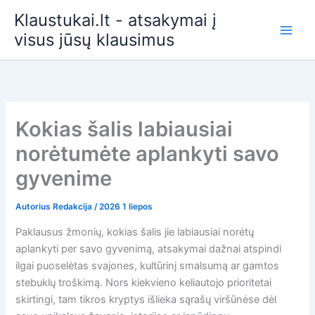
Pereiti
Klaustukai.lt - atsakymai į
prie
visus jūsų klausimus
turinio
Kokias šalis labiausiai
norėtumėte aplankyti savo
gyvenime
Autorius
Redakcija
/
2026 1 liepos
Paklausus žmonių, kokias šalis jie labiausiai norėtų
aplankyti per savo gyvenimą, atsakymai dažnai atspindi
ilgai puoselėtas svajones, kultūrinį smalsumą ar gamtos
stebuklų troškimą. Nors kiekvieno keliautojo prioritetai
skirtingi, tam tikros kryptys išlieka sąrašų viršūnėse dėl