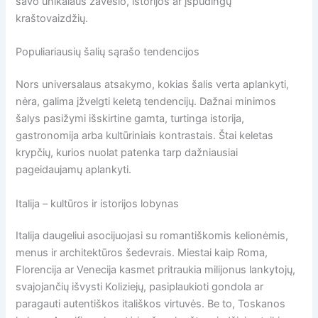
savo unikalaus žavesio, istorijos ar įspūdingų
kraštovaizdžių.
Populiariausių šalių sąrašo tendencijos
Nors universalaus atsakymo, kokias šalis verta aplankyti,
nėra, galima įžvelgti keletą tendencijų. Dažnai minimos
šalys pasižymi išskirtine gamta, turtinga istorija,
gastronomija arba kultūriniais kontrastais. Štai keletas
krypčių, kurios nuolat patenka tarp dažniausiai
pageidaujamų aplankyti.
Italija – kultūros ir istorijos lobynas
Italija daugeliui asocijuojasi su romantiškomis kelionėmis,
menus ir architektūros šedevrais. Miestai kaip Roma,
Florencija ar Venecija kasmet pritraukia milijonus lankytojų,
svajojančių išvysti Koliziejų, pasiplaukioti gondola ar
paragauti autentiškos itališkos virtuvės. Be to, Toskanos