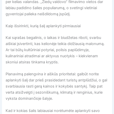
per kelias valandas. „Žiedų valdovo“ filmavimo vietos dar
labiau padidino šalies populiarumą, o svetingi vietiniai
gyventojai palieka neišdildomą įspūdį.
Kaip išsirinkti, kurią šalį aplankyti pirmiausiai
Kai sąrašas begalinis, o laikas ir biudžetas riboti, svarbu
aiškiai įsivertinti, kas kelionėje teikia didžiausią malonumą.
Ar tai būtų kultūriniai potyriai, poilsis paplūdimyje,
kulinariniai atradimai ar aktyvus nuotykis – kiekvienam
skoniui atsiras tinkama kryptis.
Planavimą palengvina ir aiškūs prioritetai: galbūt norite
aplankyti šalį dar prieš prasidedant turistų antplūdžiui, o gal
svarbiausia rasti gerą kainos ir kokybės santykį. Taip pat
verta atsižvelgti į sezoniškumą, klimatą ir renginius, kurie
vyksta dominančioje šalyje.
Kad ir kokias šalis labiausiai norėtumėte aplankyti savo