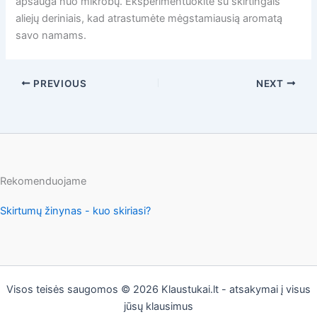
apsauga nuo mikrobų. Eksperimentuokite su skirtingais
aliejų deriniais, kad atrastumėte mėgstamiausią aromatą
savo namams.
PREVIOUS
NEXT
Rekomenduojame
Skirtumų žinynas - kuo skiriasi?
Visos teisės saugomos © 2026 Klaustukai.lt - atsakymai į visus
jūsų klausimus