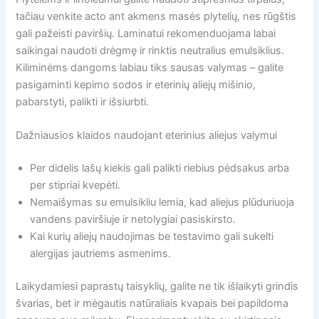
tačiau venkite acto ant akmens masės plytelių, nes rūgštis
gali pažeisti paviršių. Laminatui rekomenduojama labai
saikingai naudoti drėgmę ir rinktis neutralius emulsiklius.
Kiliminėms dangoms labiau tiks sausas valymas – galite
pasigaminti kepimo sodos ir eterinių aliejų mišinio,
pabarstyti, palikti ir išsiurbti.
Dažniausios klaidos naudojant eterinius aliejus valymui
Per didelis lašų kiekis gali palikti riebius pėdsakus arba
per stipriai kvepėti.
Nemaišymas su emulsikliu lemia, kad aliejus plūduriuoja
vandens paviršiuje ir netolygiai pasiskirsto.
Kai kurių aliejų naudojimas be testavimo gali sukelti
alergijas jautriems asmenims.
Laikydamiesi paprastų taisyklių, galite ne tik išlaikyti grindis
švarias, bet ir mėgautis natūraliais kvapais bei papildoma