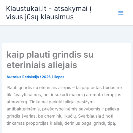
Pereiti
Klaustukai.lt - atsakymai į
prie
visus jūsų klausimus
turinio
kaip plauti grindis su
eteriniais aliejais
Autorius
Redakcija
/
2026 1 liepos
Plauti grindis su eteriniais aliejais – tai paprastas būdas ne
tik išvalyti namus, bet ir sukurti malonią aromato terapijos
atmosferą. Tinkamai parinkti aliejai pasižymi
antibakterinėmis, priešgrybelinėmis savybėmis ir palieka
grindis švarias, be cheminių likučių. Svarbiausia žinoti
tinkamas proporcijas ir aliejų derinius pagal grindų tipą.