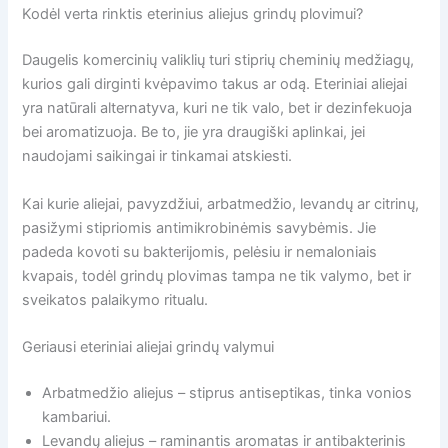
Kodėl verta rinktis eterinius aliejus grindų plovimui?
Daugelis komercinių valiklių turi stiprių cheminių medžiagų,
kurios gali dirginti kvėpavimo takus ar odą. Eteriniai aliejai
yra natūrali alternatyva, kuri ne tik valo, bet ir dezinfekuoja
bei aromatizuoja. Be to, jie yra draugiški aplinkai, jei
naudojami saikingai ir tinkamai atskiesti.
Kai kurie aliejai, pavyzdžiui, arbatmedžio, levandų ar citrinų,
pasižymi stipriomis antimikrobinėmis savybėmis. Jie
padeda kovoti su bakterijomis, pelėsiu ir nemaloniais
kvapais, todėl grindų plovimas tampa ne tik valymo, bet ir
sveikatos palaikymo ritualu.
Geriausi eteriniai aliejai grindų valymui
Arbatmedžio aliejus – stiprus antiseptikas, tinka vonios
kambariui.
Levandų aliejus – raminantis aromatas ir antibakterinis