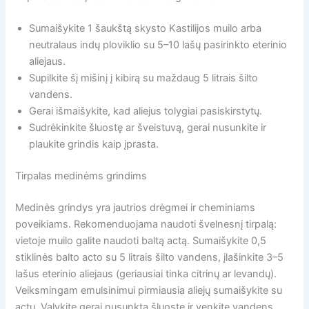
Sumaišykite 1 šaukštą skysto Kastilijos muilo arba
neutralaus indų ploviklio su 5–10 lašų pasirinkto eterinio
aliejaus.
Supilkite šį mišinį į kibirą su maždaug 5 litrais šilto
vandens.
Gerai išmaišykite, kad aliejus tolygiai pasiskirstytų.
Sudrėkinkite šluostę ar šveistuvą, gerai nusunkite ir
plaukite grindis kaip įprasta.
Tirpalas medinėms grindims
Medinės grindys yra jautrios drėgmei ir cheminiams
poveikiams. Rekomenduojama naudoti švelnesnį tirpalą:
vietoje muilo galite naudoti baltą actą. Sumaišykite 0,5
stiklinės balto acto su 5 litrais šilto vandens, įlašinkite 3–5
lašus eterinio aliejaus (geriausiai tinka citrinų ar levandų).
Veiksmingam emulsinimui pirmiausia aliejų sumaišykite su
actu. Valykite gerai nusunkta šluoste ir venkite vandens