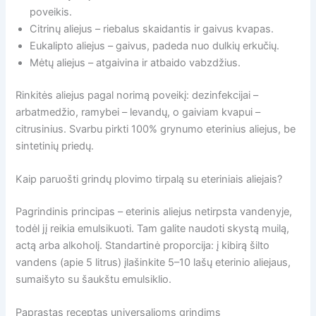
poveikis.
Citrinų aliejus – riebalus skaidantis ir gaivus kvapas.
Eukalipto aliejus – gaivus, padeda nuo dulkių erkučių.
Mėtų aliejus – atgaivina ir atbaido vabzdžius.
Rinkitės aliejus pagal norimą poveikį: dezinfekcijai –
arbatmedžio, ramybei – levandų, o gaiviam kvapui –
citrusinius. Svarbu pirkti 100% grynumo eterinius aliejus, be
sintetinių priedų.
Kaip paruošti grindų plovimo tirpalą su eteriniais aliejais?
Pagrindinis principas – eterinis aliejus netirpsta vandenyje,
todėl jį reikia emulsikuoti. Tam galite naudoti skystą muilą,
actą arba alkoholį. Standartinė proporcija: į kibirą šilto
vandens (apie 5 litrus) įlašinkite 5–10 lašų eterinio aliejaus,
sumaišyto su šaukštu emulsiklio.
Paprastas receptas universalioms grindims