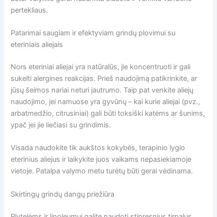
pertekliaus.
Patarimai saugiam ir efektyviam grindų plovimui su
eteriniais aliejais
Nors eteriniai aliejai yra natūralūs, jie koncentruoti ir gali
sukelti alergines reakcijas. Prieš naudojimą patikrinkite, ar
jūsų šeimos nariai neturi jautrumo. Taip pat venkite aliejų
naudojimo, jei namuose yra gyvūnų – kai kurie aliejai (pvz.,
arbatmedžio, citrusiniai) gali būti toksiški katėms ar šunims,
ypač jei jie liečiasi su grindimis.
Visada naudokite tik aukštos kokybės, terapinio lygio
eterinius aliejus ir laikykite juos vaikams nepasiekiamoje
vietoje. Patalpa valymo metu turėtų būti gerai vėdinama.
Skirtingų grindų dangų priežiūra
Plytelėms ir linoleumui galite naudoti stipresnius tirpalus,