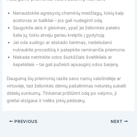
Nenaudokite agresyvių cheminių medžiagų, tokių kaip
acetonas ar balikliai – jos gali nudeginti odą.
Saugokite akis ir gleivines, ypač jei želionkės pateko
šalia jų; tokiu atveju geriau kreiptis į gydytoją.
Jei oda sudirgo ar atsirado bėrimas, nedelsdami
nutraukite procedūrą ir patepkite raminančia priemone.
Niekada netrinkite odos šiurkščiais šveitikliais ar
šepetėliais – tai gali pažeisti apsauginį odos barjerą.
Daugumą šių priemonių rasite savo namų vaistinėlėje ar
virtuvėje, tad želionkės dėmių pašalinimas neturėtų sukelti
didelių sunkumų. Tinkamai prižiūrint odą po valymo, ji
greitai atsigaus ir neliks jokių pėdsakų.
PREVIOUS
NEXT