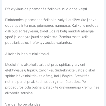
Efektyviausios priemonės želionkei nuo odos valyti
Rinkdamiesi priemones želionkei valyti, atsižvelkite į savo
odos tipą ir turimas priemones namuose. Kai kurie metodai
gali būti agresyvesni, todėl juos reikėtų naudoti atsargiai,
ypač jei oda yra jautri ar pažeista. Žemiau rasite kelis
populiariausius ir efektyviausius variantus.
Alkoholis ir spiritiniai tirpalai
Medicininis alkoholis arba stiprus spiritas yra vieni
efektyviausių tirpiklių želionkei. Sudrėkinkite vatos diskelį
spirite ir švelniai trinkite dėmę, kol ji išnyks. Stenkitės
netrinti per stipriai, kad nesudirgintumėte odos. Po
procedūros odą būtinai patepkite drėkinamuoju kremu, nes
alkoholis sausina.
Vandenilio peroksidas