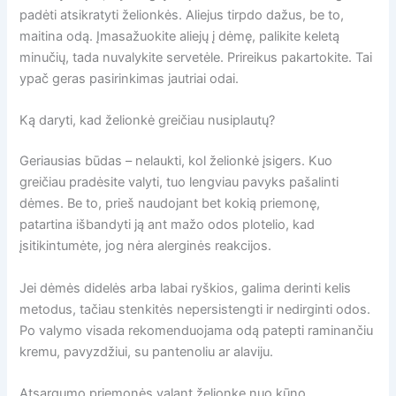
padėti atsikratyti želionkės. Aliejus tirpdo dažus, be to,
maitina odą. Įmasažuokite aliejų į dėmę, palikite keletą
minučių, tada nuvalykite servetėle. Prireikus pakartokite. Tai
ypač geras pasirinkimas jautriai odai.
Ką daryti, kad želionkė greičiau nusiplautų?
Geriausias būdas – nelaukti, kol želionkė įsigers. Kuo
greičiau pradėsite valyti, tuo lengviau pavyks pašalinti
dėmes. Be to, prieš naudojant bet kokią priemonę,
patartina išbandyti ją ant mažo odos plotelio, kad
įsitikintumėte, jog nėra alerginės reakcijos.
Jei dėmės didelės arba labai ryškios, galima derinti kelis
metodus, tačiau stenkitės nepersistengti ir nedirginti odos.
Po valymo visada rekomenduojama odą patepti raminančiu
kremu, pavyzdžiui, su pantenoliu ar alaviju.
Atsargumo priemonės valant želionkę nuo kūno