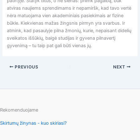
patirtyje. Statyk tiltus, o ne sienas: priimk pagalbą, būk
atviras naujiems sprendimams ir nepamiršk, kad tavo vertė
nėra matuojama vien akademiniais pasiekimais ar fizine
būkle. Kiekvienas mažas žingsnis pirmyn yra svarbus. Ir
atmink, kad pasaulyje pilna žmonių, kurie, nepaisant didelių
sveikatos iššūkių, baigė studijas ir gyvena pilnavertį
gyvenimą – tu taip pat gali būti vienas jų.
PREVIOUS
NEXT
Rekomenduojame
Skirtumų žinynas - kuo skiriasi?