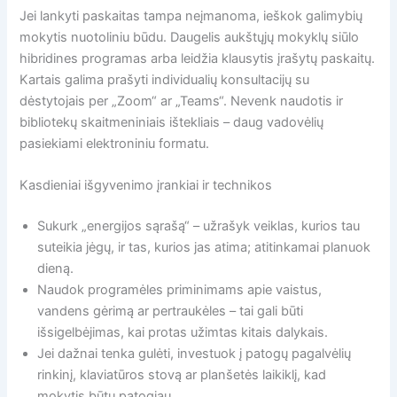
Jei lankyti paskaitas tampa neįmanoma, ieškok galimybių
mokytis nuotoliniu būdu. Daugelis aukštųjų mokyklų siūlo
hibridines programas arba leidžia klausytis įrašytų paskaitų.
Kartais galima prašyti individualių konsultacijų su
dėstytojais per „Zoom“ ar „Teams“. Nevenk naudotis ir
bibliotekų skaitmeniniais ištekliais – daug vadovėlių
pasiekiami elektroniniu formatu.
Kasdieniai išgyvenimo įrankiai ir technikos
Sukurk „energijos sąrašą“ – užrašyk veiklas, kurios tau
suteikia jėgų, ir tas, kurios jas atima; atitinkamai planuok
dieną.
Naudok programėles priminimams apie vaistus,
vandens gėrimą ar pertraukėles – tai gali būti
išsigelbėjimas, kai protas užimtas kitais dalykais.
Jei dažnai tenka gulėti, investuok į patogų pagalvėlių
rinkinį, klaviatūros stovą ar planšetės laikiklį, kad
mokytis būtų patogiau.