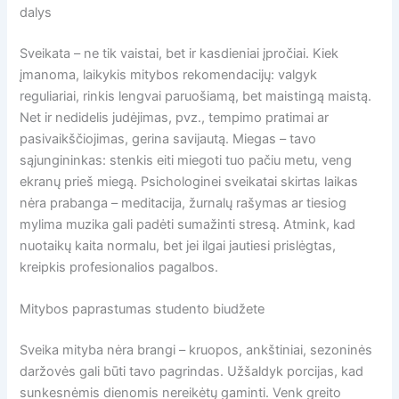
dalys
Sveikata – ne tik vaistai, bet ir kasdieniai įpročiai. Kiek
įmanoma, laikykis mitybos rekomendacijų: valgyk
reguliariai, rinkis lengvai paruošiamą, bet maistingą maistą.
Net ir nedidelis judėjimas, pvz., tempimo pratimai ar
pasivaikščiojimas, gerina savijautą. Miegas – tavo
sąjungininkas: stenkis eiti miegoti tuo pačiu metu, veng
ekranų prieš miegą. Psichologinei sveikatai skirtas laikas
nėra prabanga – meditacija, žurnalų rašymas ar tiesiog
mylima muzika gali padėti sumažinti stresą. Atmink, kad
nuotaikų kaita normalu, bet jei ilgai jautiesi prislėgtas,
kreipkis profesionalios pagalbos.
Mitybos paprastumas studento biudžete
Sveika mityba nėra brangi – kruopos, ankštiniai, sezoninės
daržovės gali būti tavo pagrindas. Užšaldyk porcijas, kad
sunkesnėmis dienomis nereikėtų gaminti. Venk greito