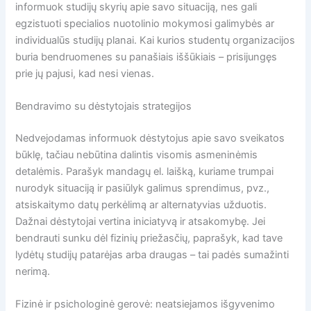
informuok studijų skyrių apie savo situaciją, nes gali
egzistuoti specialios nuotolinio mokymosi galimybės ar
individualūs studijų planai. Kai kurios studentų organizacijos
buria bendruomenes su panašiais iššūkiais – prisijungęs
prie jų pajusi, kad nesi vienas.
Bendravimo su dėstytojais strategijos
Nedvejodamas informuok dėstytojus apie savo sveikatos
būklę, tačiau nebūtina dalintis visomis asmeninėmis
detalėmis. Parašyk mandagų el. laišką, kuriame trumpai
nurodyk situaciją ir pasiūlyk galimus sprendimus, pvz.,
atsiskaitymo datų perkėlimą ar alternatyvias užduotis.
Dažnai dėstytojai vertina iniciatyvą ir atsakomybę. Jei
bendrauti sunku dėl fizinių priežasčių, paprašyk, kad tave
lydėtų studijų patarėjas arba draugas – tai padės sumažinti
nerimą.
Fizinė ir psichologinė gerovė: neatsiejamos išgyvenimo