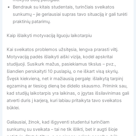
Bendrauk su kitais studentais, turinčiais sveikatos
sunkumų – jie geriausiai supras tavo situaciją ir gali turėti
praktinių patarimų.
Kaip išlaikyti motyvaciją ilguoju laikotarpiu
Kai sveikatos problemos užsitęsia, lengva prarasti viltį.
Motyvaciją padės išlaikyti aiški vizija, kodėl apskritai
studijuoji. Susikurk mažus, pasiekiamus tikslus – pvz.,
šiandien perskaityti 10 puslapių, o ne iškart visą skyrių.
Švęsk kiekvieną, net ir mažiausią pergalę: išlaikytą tarpinį
egzaminą ar tiesiog dieną be didelio skausmo. Primink sau,
kad studijų laikotarpis yra laikinas, o įgytas išsilavinimas gali
atverti duris į karjerą, kuri labiau pritaikyta tavo sveikatos
būklei.
Galiausiai, žinok, kad išgyventi studentui turinčiam
sunkumų su sveikata – tai ne tik išlikti, bet ir augti šioje