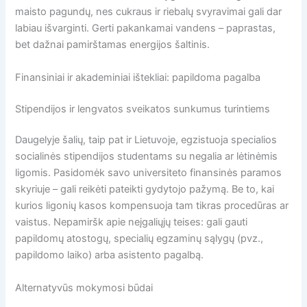
maisto pagundų, nes cukraus ir riebalų svyravimai gali dar
labiau išvarginti. Gerti pakankamai vandens – paprastas,
bet dažnai pamirštamas energijos šaltinis.
Finansiniai ir akademiniai ištekliai: papildoma pagalba
Stipendijos ir lengvatos sveikatos sunkumus turintiems
Daugelyje šalių, taip pat ir Lietuvoje, egzistuoja specialios
socialinės stipendijos studentams su negalia ar lėtinėmis
ligomis. Pasidomėk savo universiteto finansinės paramos
skyriuje – gali reikėti pateikti gydytojo pažymą. Be to, kai
kurios ligonių kasos kompensuoja tam tikras procedūras ar
vaistus. Nepamiršk apie neįgaliųjų teises: gali gauti
papildomų atostogų, specialių egzaminų sąlygų (pvz.,
papildomo laiko) arba asistento pagalbą.
Alternatyvūs mokymosi būdai