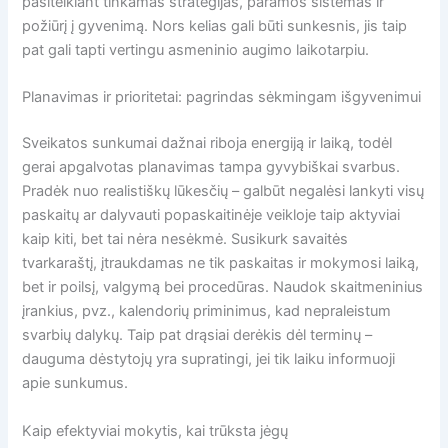
pasitelkiant tinkamas strategijas, paramos sistemas ir
požiūrį į gyvenimą. Nors kelias gali būti sunkesnis, jis taip
pat gali tapti vertingu asmeninio augimo laikotarpiu.
Planavimas ir prioritetai: pagrindas sėkmingam išgyvenimui
Sveikatos sunkumai dažnai riboja energiją ir laiką, todėl
gerai apgalvotas planavimas tampa gyvybiškai svarbus.
Pradėk nuo realistiškų lūkesčių – galbūt negalėsi lankyti visų
paskaitų ar dalyvauti popaskaitinėje veikloje taip aktyviai
kaip kiti, bet tai nėra nesėkmė. Susikurk savaitės
tvarkaraštį, įtraukdamas ne tik paskaitas ir mokymosi laiką,
bet ir poilsį, valgymą bei procedūras. Naudok skaitmeninius
įrankius, pvz., kalendorių priminimus, kad nepraleistum
svarbių dalykų. Taip pat drąsiai derėkis dėl terminų –
dauguma dėstytojų yra supratingi, jei tik laiku informuoji
apie sunkumus.
Kaip efektyviai mokytis, kai trūksta jėgų