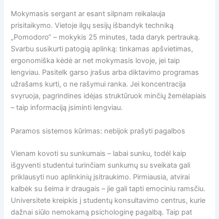
Mokymasis sergant ar esant silpnam reikalauja
prisitaikymo. Vietoje ilgų sesijų išbandyk techniką
„Pomodoro“ – mokykis 25 minutes, tada daryk pertrauką.
Svarbu susikurti patogią aplinką: tinkamas apšvietimas,
ergonomiška kėdė ar net mokymasis lovoje, jei taip
lengviau. Pasitelk garso įrašus arba diktavimo programas
užrašams kurti, o ne rašymui ranka. Jei koncentracija
svyruoja, pagrindines idėjas struktūruok minčių žemėlapiais
– taip informaciją įsiminti lengviau.
Paramos sistemos kūrimas: nebijok prašyti pagalbos
Vienam kovoti su sunkumais – labai sunku, todėl kaip
išgyventi studentui turinčiam sunkumų su sveikata gali
priklausyti nuo aplinkinių įsitraukimo. Pirmiausia, atvirai
kalbėk su šeima ir draugais – jie gali tapti emociniu ramsčiu.
Universitete kreipkis į studentų konsultavimo centrus, kurie
dažnai siūlo nemokamą psichologinę pagalbą. Taip pat