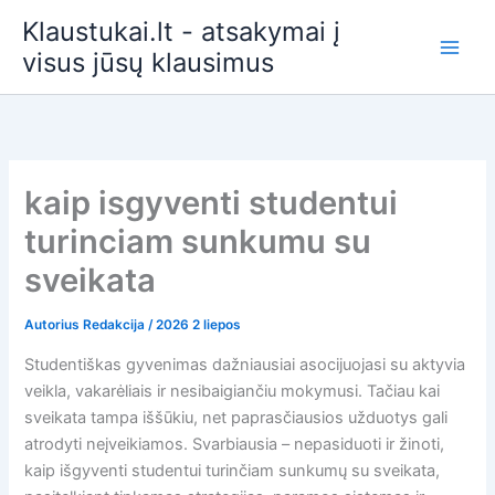
Pereiti
Klaustukai.lt - atsakymai į
prie
visus jūsų klausimus
turinio
kaip isgyventi studentui
turinciam sunkumu su
sveikata
Autorius
Redakcija
/
2026 2 liepos
Studentiškas gyvenimas dažniausiai asocijuojasi su aktyvia
veikla, vakarėliais ir nesibaigiančiu mokymusi. Tačiau kai
sveikata tampa iššūkiu, net paprasčiausios užduotys gali
atrodyti neįveikiamos. Svarbiausia – nepasiduoti ir žinoti,
kaip išgyventi studentui turinčiam sunkumų su sveikata,