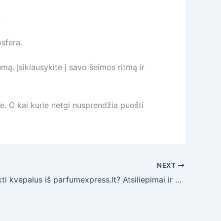
.
osfera.
ą. Įsiklausykite į savo šeimos ritmą ir
e. O kai kurie netgi nusprendžia puošti
NEXT
Ar teko pirkti kvepalus iš parfumexpress.lt? Atsiliepimai ir patirtys