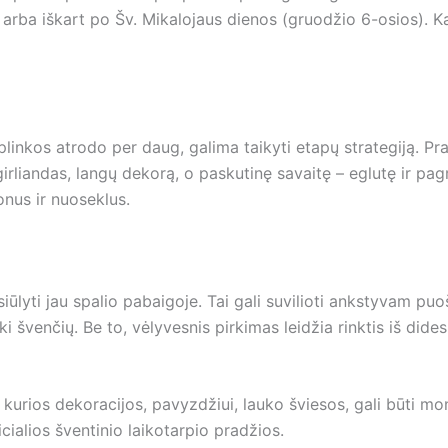
arba iškart po Šv. Mikalojaus dienos (gruodžio 6-osios). Kai
plinkos atrodo per daug, galima taikyti etapų strategiją. Pr
e girliandas, langų dekorą, o paskutinę savaitę – eglutę ir p
nus ir nuoseklus.
lyti jau spalio pabaigoje. Tai gali suvilioti ankstyvam puoš
i švenčių. Be to, vėlyvesnis pirkimas leidžia rinktis iš dide
 kurios dekoracijos, pavyzdžiui, lauko šviesos, gali būti mo
cialios šventinio laikotarpio pradžios.