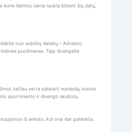
 kurie šeimos nariai laukia būtent šių datų,
adėkite nuo subtilių detalių – Advento
agrindines puošmenas. Taip išvengsite
imui, tačiau verta palaukti nuolaidų, kurios
snio asortimento ir išvengti skubotų
ntuojamos iš anksto, kol orai dar palankūs.