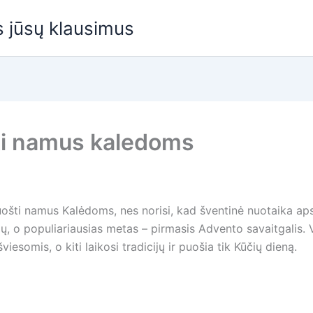
us jūsų klausimus
ti namus kaledoms
ošti namus Kalėdoms, nes norisi, kad šventinė nuotaika apsi
, o populiariausias metas – pirmasis Advento savaitgalis. Vi
esomis, o kiti laikosi tradicijų ir puošia tik Kūčių dieną.