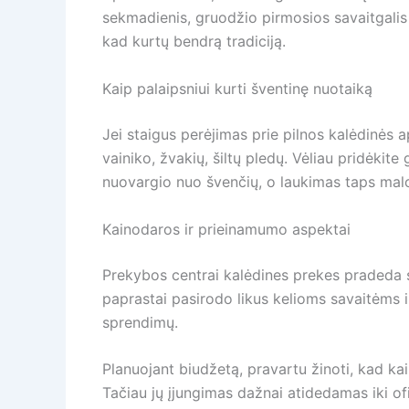
sekmadienis, gruodžio pirmosios savaitgalis 
kad kurtų bendrą tradiciją.
Kaip palaipsniui kurti šventinę nuotaiką
Jei staigus perėjimas prie pilnos kalėdinės a
vainiko, žvakių, šiltų pledų. Vėliau pridėkit
nuovargio nuo švenčių, o laukimas taps malo
Kainodaros ir prieinamumo aspektai
Prekybos centrai kalėdines prekes pradeda siū
paprastai pasirodo likus kelioms savaitėms ik
sprendimų.
Planuojant biudžetą, pravartu žinoti, kad kai
Tačiau jų įjungimas dažnai atidedamas iki ofi