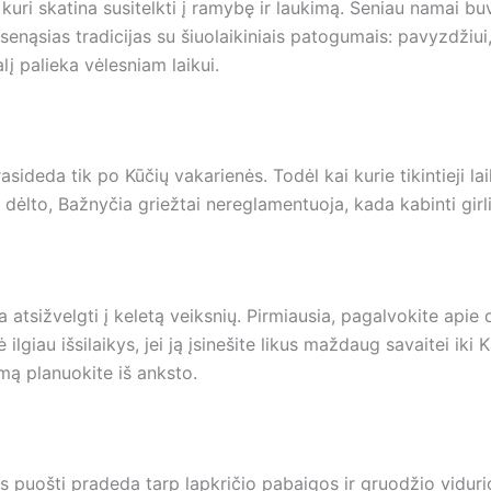
a, kuri skatina susitelkti į ramybę ir laukimą. Seniau namai b
senąsias tradicijas su šiuolaikiniais patogumais: pavyzdžiui
lį palieka vėlesniam laikui.
rasideda tik po Kūčių vakarienės. Todėl kai kurie tikintieji 
dėlto, Bažnyčia griežtai nereglamentuoja, kada kabinti gir
a atsižvelgti į keletą veiksnių. Pirmiausia, pagalvokite apie
 ilgiau išsilaikys, jei ją įsinešite likus maždaug savaitei iki
imą planuokite iš anksto.
puošti pradeda tarp lapkričio pabaigos ir gruodžio viduri