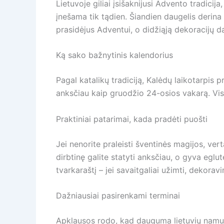
Lietuvoje giliai įsišaknijusi Advento tradicij
įnešama tik tądien. Šiandien daugelis derina 
prasidėjus Adventui, o didžiąją dekoracijų da
Ką sako bažnytinis kalendorius
Pagal katalikų tradiciją, Kalėdų laikotarpis p
anksčiau kaip gruodžio 24-osios vakarą. Vis 
Praktiniai patarimai, kada pradėti puošti
Jei nenorite praleisti šventinės magijos, vert
dirbtinę galite statyti anksčiau, o gyva eglutė
tvarkaraštį – jei savaitgaliai užimti, dekorav
Dažniausiai pasirenkami terminai
Apklausos rodo, kad dauguma lietuvių namus 