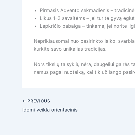
Pirmasis Advento sekmadienis – tradicinė pr
Likus 1–2 savaitėms – jei turite gyvą eglut
Lapkričio pabaiga – tinkama, jei norite il
Nepriklausomai nuo pasirinkto laiko, svarbia
kurkite savo unikalias tradicijas.
Nors tikslių taisyklių nėra, daugeliui gairė
namus pagal nuotaiką, kai tik už lango pasi
PREVIOUS
Idomi veikla orientacinis