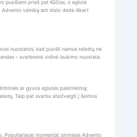
uvo puošiami prieš pat Kūčias, o eglutė
, Advento vainiką ant stalo deda iškart
laikosi nuostatos, kad puošti namus reikėtų ne
liandas – svarbesnė vidinė laukimo nuostata.
 dirbtinės ar gyvos eglutės pasirinkimą:
 Kalėdų. Taip pat svarbu atsižvelgti į šeimos
o. Populiariausi momentai: pirmasis Advento