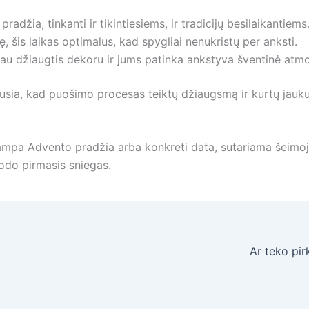
adžia, tinkanti ir tikintiesiems, ir tradicijų besilaikantiems
ę, šis laikas optimalus, kad spygliai nenukristų per anksti.
giau džiaugtis dekoru ir jums patinka ankstyva šventinė atm
usia, kad puošimo procesas teiktų džiaugsmą ir kurtų jaukum
s tampa Advento pradžia arba konkreti data, sutariama šeimoj
rodo pirmasis sniegas.