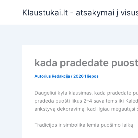
Pereiti
Klaustukai.lt - atsakymai į vis
prie
turinio
kada pradedate puos
Autorius
Redakcija
/
2026 1 liepos
Daugeliui kyla klausimas, kada pradedate pu
pradeda puošti likus 2–4 savaitėms iki Kalėdų
ankstyvą dekoravimą, kad ilgiau mėgautųsi švi
Tradicijos ir simbolika lemia puošimo laiką