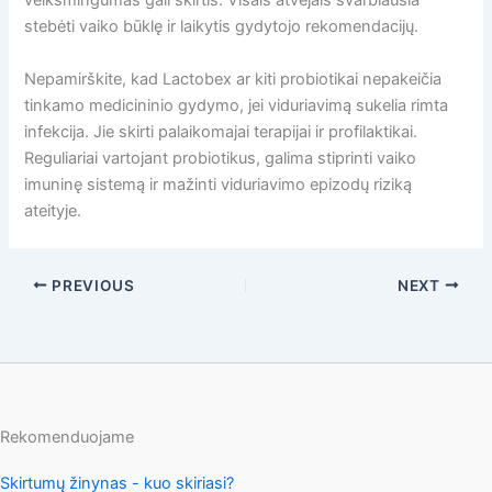
veiksmingumas gali skirtis. Visais atvejais svarbiausia
stebėti vaiko būklę ir laikytis gydytojo rekomendacijų.
Nepamirškite, kad Lactobex ar kiti probiotikai nepakeičia
tinkamo medicininio gydymo, jei viduriavimą sukelia rimta
infekcija. Jie skirti palaikomajai terapijai ir profilaktikai.
Reguliariai vartojant probiotikus, galima stiprinti vaiko
imuninę sistemą ir mažinti viduriavimo epizodų riziką
ateityje.
PREVIOUS
NEXT
Rekomenduojame
Skirtumų žinynas - kuo skiriasi?