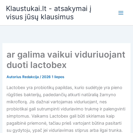
Pereiti
Klaustukai.lt - atsakymai į
prie
visus jūsų klausimus
turinio
ar galima vaikui viduriuojant
duoti lactobex
Autorius
Redakcija
/
2026 1 liepos
Lactobex yra probiotikų papildas, kurio sudėtyje yra pieno
rūgšties bakterijų, padedančių atkurti natūralią žarnyno
mikroflorą. Jis dažnai vartojamas viduriuojant, nes
probiotikai gali sutrumpinti viduriavimo trukmę ir palengvinti
simptomus. Vaikams Lactobex gali būti skiriamas kaip
pagalbinė priemonė, tačiau prieš vartojant būtina pasitarti
su gydytoju, ypač jei viduriavimas stiprus arba ilgai trunka.