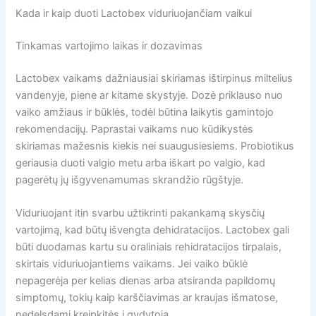
Kada ir kaip duoti Lactobex viduriuojančiam vaikui
Tinkamas vartojimo laikas ir dozavimas
Lactobex vaikams dažniausiai skiriamas ištirpinus miltelius
vandenyje, piene ar kitame skystyje. Dozė priklauso nuo
vaiko amžiaus ir būklės, todėl būtina laikytis gamintojo
rekomendacijų. Paprastai vaikams nuo kūdikystės
skiriamas mažesnis kiekis nei suaugusiesiems. Probiotikus
geriausia duoti valgio metu arba iškart po valgio, kad
pagerėtų jų išgyvenamumas skrandžio rūgštyje.
Viduriuojant itin svarbu užtikrinti pakankamą skysčių
vartojimą, kad būtų išvengta dehidratacijos. Lactobex gali
būti duodamas kartu su oraliniais rehidratacijos tirpalais,
skirtais viduriuojantiems vaikams. Jei vaiko būklė
nepagerėja per kelias dienas arba atsiranda papildomų
simptomų, tokių kaip karščiavimas ar kraujas išmatose,
nedelsdami kreipkitės į gydytoją.