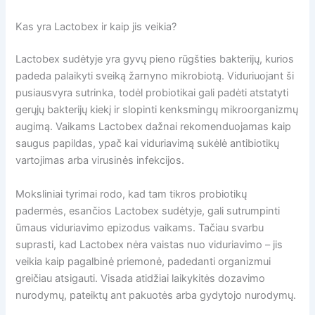
Kas yra Lactobex ir kaip jis veikia?
Lactobex sudėtyje yra gyvų pieno rūgšties bakterijų, kurios
padeda palaikyti sveiką žarnyno mikrobiotą. Viduriuojant ši
pusiausvyra sutrinka, todėl probiotikai gali padėti atstatyti
gerųjų bakterijų kiekį ir slopinti kenksmingų mikroorganizmų
augimą. Vaikams Lactobex dažnai rekomenduojamas kaip
saugus papildas, ypač kai viduriavimą sukėlė antibiotikų
vartojimas arba virusinės infekcijos.
Moksliniai tyrimai rodo, kad tam tikros probiotikų
padermės, esančios Lactobex sudėtyje, gali sutrumpinti
ūmaus viduriavimo epizodus vaikams. Tačiau svarbu
suprasti, kad Lactobex nėra vaistas nuo viduriavimo – jis
veikia kaip pagalbinė priemonė, padedanti organizmui
greičiau atsigauti. Visada atidžiai laikykitės dozavimo
nurodymų, pateiktų ant pakuotės arba gydytojo nurodymų.