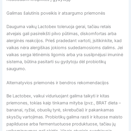
Galimas šalutinis poveikis ir atsargumo priemonės
Dauguma vaikų Lactobex toleruoja gerai, tačiau retais
atvejais gali pasireikšti pilvo pūtimas, diskomfortas arba
alerginės reakcijos. Prieš pradedant vartoti, įsitikinkite, kad
vaikas nėra alergiškas jokioms sudedamosioms dalims. Jei
vaikas serga lėtinėmis ligomis arba yra susilpnėjusi imuninė
sistema, būtina pasitarti su gydytoju dėl probiotikų
saugumo.
Alternatyvios priemonės ir bendros rekomendacijos
Be Lactobex, vaikui viduriuojant galima taikyti ir kitas
priemones, tokias kaip tinkama mityba (pvz., BRAT dieta –
bananai, ryžiai, obuolių tyrė, skrebučiai) ir pakankamas
skysčių vartojimas. Probiotikų galima rasti ir kituose maisto
papilduose arba fermentuotuose produktuose, tačiau jų